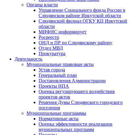
Органы власти
Управление Социального фонда России в
Слюдянском районе Иркутской области
Слюдянский филиал ОГКУ КЦ Иркутской
области
МИФНС информирует
Росреестр
ОНД и ПР по Слюдянскому району
Отдел МВД
Прокуратура
Деятельность
Муниципальные правовые акты
Устав города
Генеральный план
Постановления Администрации
Проекты НПА
Оценка регулирующего воздействия
проектов актов
Решения Думы Слюдянского городского
поселения
Муниципальные программы
Нормативные акты
Оценка эффективности реализации
муниципальных программ
Проекты