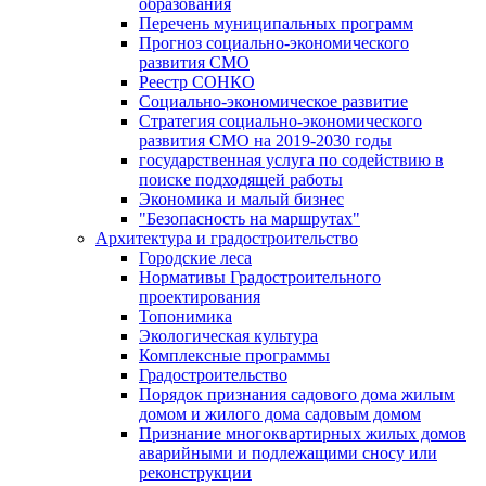
образования
Перечень муниципальных программ
Прогноз социально-экономического
развития СМО
Реестр СОНКО
Социально-экономическое развитие
Стратегия социально-экономического
развития СМО на 2019-2030 годы
государственная услуга по содействию в
поиске подходящей работы
Экономика и малый бизнес
"Безопасность на маршрутах"
Архитектура и градостроительство
Городские леса
Нормативы Градостроительного
проектирования
Топонимика
Экологическая культура
Комплексные программы
Градостроительство
Порядок признания садового дома жилым
домом и жилого дома садовым домом
Признание многоквартирных жилых домов
аварийными и подлежащими сносу или
реконструкции