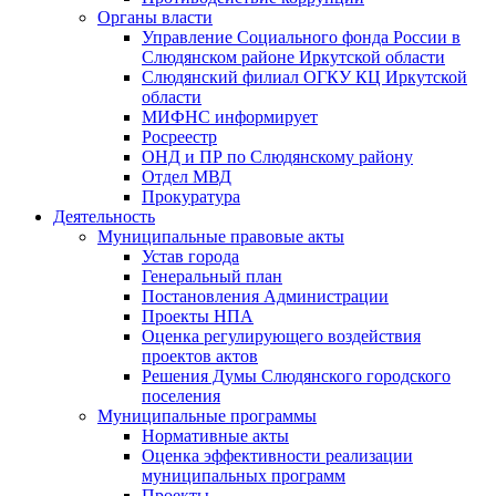
Органы власти
Управление Социального фонда России в
Слюдянском районе Иркутской области
Слюдянский филиал ОГКУ КЦ Иркутской
области
МИФНС информирует
Росреестр
ОНД и ПР по Слюдянскому району
Отдел МВД
Прокуратура
Деятельность
Муниципальные правовые акты
Устав города
Генеральный план
Постановления Администрации
Проекты НПА
Оценка регулирующего воздействия
проектов актов
Решения Думы Слюдянского городского
поселения
Муниципальные программы
Нормативные акты
Оценка эффективности реализации
муниципальных программ
Проекты