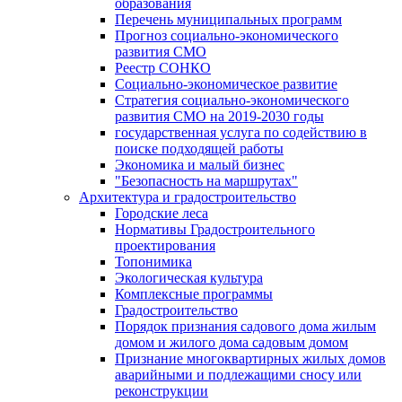
образования
Перечень муниципальных программ
Прогноз социально-экономического
развития СМО
Реестр СОНКО
Социально-экономическое развитие
Стратегия социально-экономического
развития СМО на 2019-2030 годы
государственная услуга по содействию в
поиске подходящей работы
Экономика и малый бизнес
"Безопасность на маршрутах"
Архитектура и градостроительство
Городские леса
Нормативы Градостроительного
проектирования
Топонимика
Экологическая культура
Комплексные программы
Градостроительство
Порядок признания садового дома жилым
домом и жилого дома садовым домом
Признание многоквартирных жилых домов
аварийными и подлежащими сносу или
реконструкции