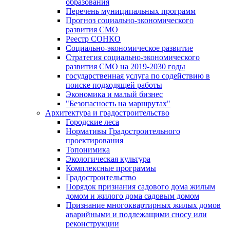
образования
Перечень муниципальных программ
Прогноз социально-экономического
развития СМО
Реестр СОНКО
Социально-экономическое развитие
Стратегия социально-экономического
развития СМО на 2019-2030 годы
государственная услуга по содействию в
поиске подходящей работы
Экономика и малый бизнес
"Безопасность на маршрутах"
Архитектура и градостроительство
Городские леса
Нормативы Градостроительного
проектирования
Топонимика
Экологическая культура
Комплексные программы
Градостроительство
Порядок признания садового дома жилым
домом и жилого дома садовым домом
Признание многоквартирных жилых домов
аварийными и подлежащими сносу или
реконструкции