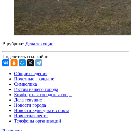
В рубрике:
Дела текущие
Поделитесь ссылкой в:
Общие сведения
Почетные граждане
Символика
Гостям нашего города
Комфортная городская среда
Дела текущие
Новости города
Новости культуры и спорта
Новостная лента
Телефоны организаций
Вакансии