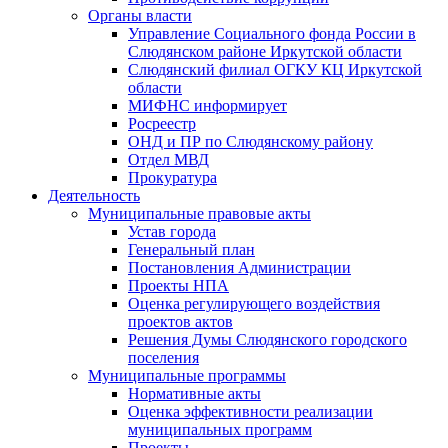
Органы власти
Управление Социального фонда России в
Слюдянском районе Иркутской области
Слюдянский филиал ОГКУ КЦ Иркутской
области
МИФНС информирует
Росреестр
ОНД и ПР по Слюдянскому району
Отдел МВД
Прокуратура
Деятельность
Муниципальные правовые акты
Устав города
Генеральный план
Постановления Администрации
Проекты НПА
Оценка регулирующего воздействия
проектов актов
Решения Думы Слюдянского городского
поселения
Муниципальные программы
Нормативные акты
Оценка эффективности реализации
муниципальных программ
Проекты