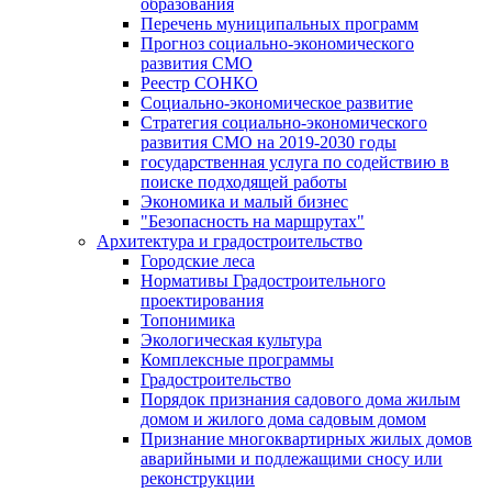
образования
Перечень муниципальных программ
Прогноз социально-экономического
развития СМО
Реестр СОНКО
Социально-экономическое развитие
Стратегия социально-экономического
развития СМО на 2019-2030 годы
государственная услуга по содействию в
поиске подходящей работы
Экономика и малый бизнес
"Безопасность на маршрутах"
Архитектура и градостроительство
Городские леса
Нормативы Градостроительного
проектирования
Топонимика
Экологическая культура
Комплексные программы
Градостроительство
Порядок признания садового дома жилым
домом и жилого дома садовым домом
Признание многоквартирных жилых домов
аварийными и подлежащими сносу или
реконструкции