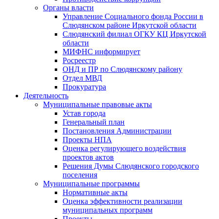
Органы власти
Управление Социального фонда России в
Слюдянском районе Иркутской области
Слюдянский филиал ОГКУ КЦ Иркутской
области
МИФНС информирует
Росреестр
ОНД и ПР по Слюдянскому району
Отдел МВД
Прокуратура
Деятельность
Муниципальные правовые акты
Устав города
Генеральный план
Постановления Администрации
Проекты НПА
Оценка регулирующего воздействия
проектов актов
Решения Думы Слюдянского городского
поселения
Муниципальные программы
Нормативные акты
Оценка эффективности реализации
муниципальных программ
Проекты