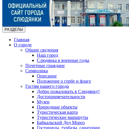
РАЗДЕЛЫ
Главная
О городе
Общие сведения
Наш город
Слюдянка в военные годы
Почетные граждане
Символика
Описание
Положение о гербе и флаге
Гостям нашего города
Добро пожаловать в Слюдянку!
Достопримечательности
Музеи
Природные объекты
Туристическая карта
Туристические маршруты
Байкальский Дед Мороз
Гостиницы, турбазы, санатории