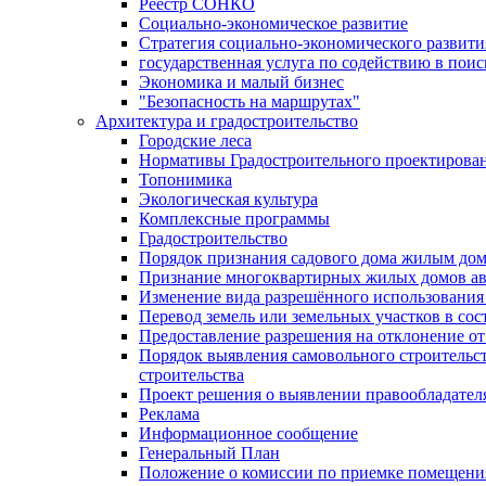
Реестр СОНКО
Социально-экономическое развитие
Стратегия социально-экономического развит
государственная услуга по содействию в пои
Экономика и малый бизнес
"Безопасность на маршрутах"
Архитектура и градостроительство
Городские леса
Нормативы Градостроительного проектирова
Топонимика
Экологическая культура
Комплексные программы
Градостроительство
Порядок признания садового дома жилым до
Признание многоквартирных жилых домов а
Изменение вида разрешённого использования 
Перевод земель или земельных участков в сос
Предоставление разрешения на отклонение от
Порядок выявления самовольного строительст
строительства
Проект решения о выявлении правообладател
Реклама
Информационное сообщение
Генеральный План
Положение о комиссии по приемке помещения