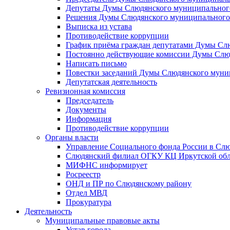
Депутаты Думы Слюдянского муниципального
Решения Думы Слюдянского муниципального
Выписка из устава
Противодействие коррупции
График приёма граждан депутатами Думы Сл
Постоянно действующие комиссии Думы Слюд
Написать письмо
Повестки заседаний Думы Слюдянского муни
Депутатская деятельность
Ревизионная комиссия
Председатель
Документы
Информация
Противодействие коррупции
Органы власти
Управление Социального фонда России в Слю
Слюдянский филиал ОГКУ КЦ Иркутской обл
МИФНС информирует
Росреестр
ОНД и ПР по Слюдянскому району
Отдел МВД
Прокуратура
Деятельность
Муниципальные правовые акты
Устав города