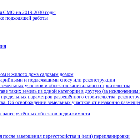
ия СМО на 2019-2030 годы
ске подходящей работы
ния
мом и жилого дома садовым домом
варийными и подлежащими сносу или реконструкции
земельных участков и объектов капитального строительства
таве таких земель из одной категории в другую (за исключением 
 предельных параметров разрешённого строительства, реконстру
ва. Об освобождении земельных участков от незаконно размещё
я ранее учтённых объектов недвижимости
 после завершения переустройства и (или) перепланировки