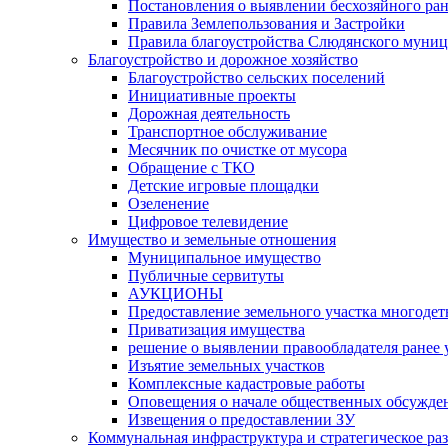
Постановления о выявлении бесхозяйного ра
Правила Землепользования и Застройки
Правила благоустройства Слюдянского муниц
Благоустройство и дорожное хозяйство
Благоустройство сельских поселений
Инициативные проекты
Дорожная деятельность
Транспортное обслуживание
Месячник по очистке от мусора
Обращение с ТКО
Детские игровые площадки
Озеленение
Цифровое телевидение
Имущество и земельные отношения
Муниципальное имущество
Публичные сервитуты
АУКЦИОНЫ
Предоставление земельного участка многоде
Приватизация имущества
решение о выявлении правообладателя ранее
Изъятие земельных участков
Комплексные кадастровые работы
Оповещения о начале общественных обсужде
Извещения о предоставлении ЗУ
Коммунальная инфраструктура и стратегическое ра