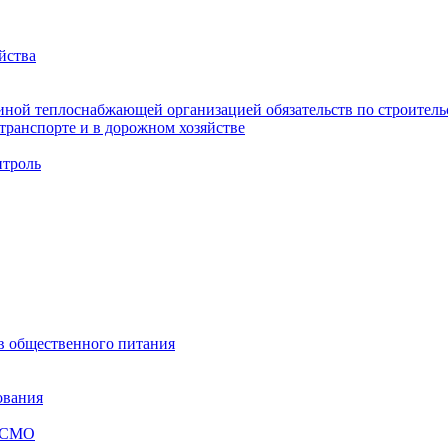
йства
ной теплоснабжающей организацией обязательств по строительс
ранспорте и в дорожном хозяйстве
троль
ов общественного питания
ования
я СМО