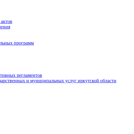
 актов
ления
альных программ
ативных регламентов
дарственных и муниципальных услуг иркутской области