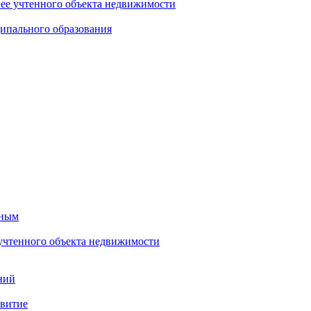
нее учтенного объекта недвижимости
ипального образования
тным
 учтенного объекта недвижимости
ний
звитие