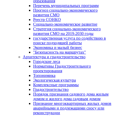
образования
Перечень муниципальных программ
Прогноз социально-экономического
развития СМО
Реестр СОНКО
Социально-экономическое развитие
Стратегия социально-экономического
развития СМО на 2019-2030 годы
государственная услуга по содействию в
поиске подходящей работы
Экономика и малый бизнес
"Безопасность на маршрутах"
Архитектура и градостроительство
Городские леса
Нормативы Градостроительного
проектирования
Топонимика
Экологическая культура
Комплексные программы
Градостроительство
Порядок признания садового дома жилым
домом и жилого дома садовым домом
Признание многоквартирных жилых домов
аварийными и подлежащими сносу или
реконструкции