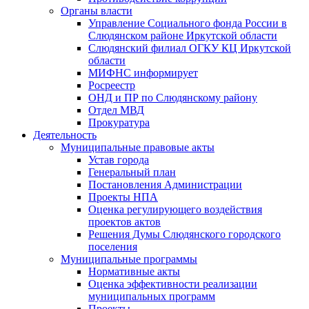
Органы власти
Управление Социального фонда России в
Слюдянском районе Иркутской области
Слюдянский филиал ОГКУ КЦ Иркутской
области
МИФНС информирует
Росреестр
ОНД и ПР по Слюдянскому району
Отдел МВД
Прокуратура
Деятельность
Муниципальные правовые акты
Устав города
Генеральный план
Постановления Администрации
Проекты НПА
Оценка регулирующего воздействия
проектов актов
Решения Думы Слюдянского городского
поселения
Муниципальные программы
Нормативные акты
Оценка эффективности реализации
муниципальных программ
Проекты