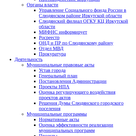
Органы власти
Управление Социального фонда России в
Слюдянском районе Иркутской области
Слюдянский филиал ОГКУ КЦ Иркутской
области
МИФНС информирует
Росреестр
ОНД и ПР по Слюдянскому району
Отдел МВД
Прокуратура
Деятельность
Муниципальные правовые акты
Устав города
Генеральный план
Постановления Администрации
Проекты НПА
Оценка регулирующего воздействия
проектов актов
Решения Думы Слюдянского городского
поселения
Муниципальные программы
Нормативные акты
Оценка эффективности реализации
муниципальных программ
Проекты