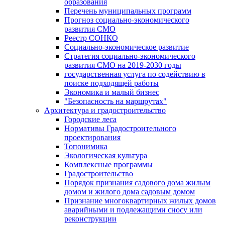
образования
Перечень муниципальных программ
Прогноз социально-экономического
развития СМО
Реестр СОНКО
Социально-экономическое развитие
Стратегия социально-экономического
развития СМО на 2019-2030 годы
государственная услуга по содействию в
поиске подходящей работы
Экономика и малый бизнес
"Безопасность на маршрутах"
Архитектура и градостроительство
Городские леса
Нормативы Градостроительного
проектирования
Топонимика
Экологическая культура
Комплексные программы
Градостроительство
Порядок признания садового дома жилым
домом и жилого дома садовым домом
Признание многоквартирных жилых домов
аварийными и подлежащими сносу или
реконструкции