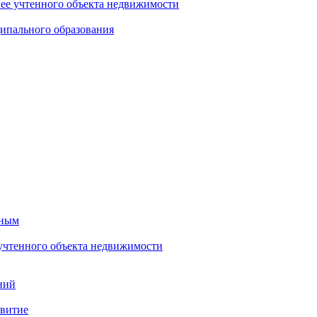
нее учтенного объекта недвижимости
ипального образования
тным
 учтенного объекта недвижимости
ний
звитие