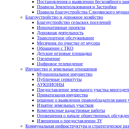
Постановления о выявлении бесхозяйного ра
Правила Землепользования и Застройки
Правила благоустройства Слюдянского муниц
Благоустройство и дорожное хозяйство
Благоустройство сельских поселений
Инициативные проекты
Дорожная деятельность
Транспортное обслуживание
Месячник по очистке от мусора
Обращение с ТКО
Детские игровые площадки
Озеленение
Цифровое телевидение
Имущество и земельные отношения
Муниципальное имущество
Публичные сервитуты
АУКЦИОНЫ
Предоставление земельного участка многоде
Приватизация имущества
решение о выявлении правообладателя ранее
Изъятие земельных участков
Комплексные кадастровые работы
Оповещения о начале общественных обсужде
Извещения о предоставлении ЗУ
Коммунальная инфраструктура и стратегическое ра