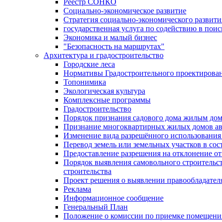
Реестр СОНКО
Социально-экономическое развитие
Стратегия социально-экономического развит
государственная услуга по содействию в пои
Экономика и малый бизнес
"Безопасность на маршрутах"
Архитектура и градостроительство
Городские леса
Нормативы Градостроительного проектирова
Топонимика
Экологическая культура
Комплексные программы
Градостроительство
Порядок признания садового дома жилым до
Признание многоквартирных жилых домов а
Изменение вида разрешённого использования 
Перевод земель или земельных участков в сос
Предоставление разрешения на отклонение от
Порядок выявления самовольного строительст
строительства
Проект решения о выявлении правообладател
Реклама
Информационное сообщение
Генеральный План
Положение о комиссии по приемке помещения