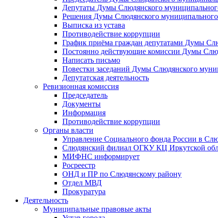
Депутаты Думы Слюдянского муниципального
Решения Думы Слюдянского муниципального
Выписка из устава
Противодействие коррупции
График приёма граждан депутатами Думы Сл
Постоянно действующие комиссии Думы Слюд
Написать письмо
Повестки заседаний Думы Слюдянского муни
Депутатская деятельность
Ревизионная комиссия
Председатель
Документы
Информация
Противодействие коррупции
Органы власти
Управление Социального фонда России в Слю
Слюдянский филиал ОГКУ КЦ Иркутской обл
МИФНС информирует
Росреестр
ОНД и ПР по Слюдянскому району
Отдел МВД
Прокуратура
Деятельность
Муниципальные правовые акты
Устав города