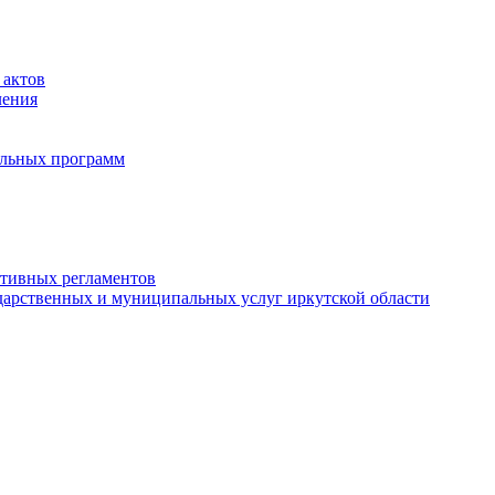
 актов
ления
альных программ
ативных регламентов
дарственных и муниципальных услуг иркутской области