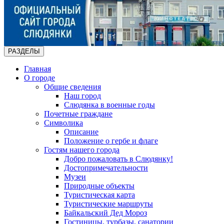
РАЗДЕЛЫ
Главная
О городе
Общие сведения
Наш город
Слюдянка в военные годы
Почетные граждане
Символика
Описание
Положение о гербе и флаге
Гостям нашего города
Добро пожаловать в Слюдянку!
Достопримечательности
Музеи
Природные объекты
Туристическая карта
Туристические маршруты
Байкальский Дед Мороз
Гостиницы, турбазы, санатории