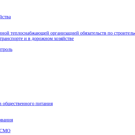
йства
ной теплоснабжающей организацией обязательств по строительс
ранспорте и в дорожном хозяйстве
троль
ов общественного питания
ования
я СМО