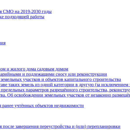
ия СМО на 2019-2030 годы
ске подходящей работы
ния
мом и жилого дома садовым домом
варийными и подлежащими сносу или реконструкции
земельных участков и объектов капитального строительства
таве таких земель из одной категории в другую (за исключением 
 предельных параметров разрешённого строительства, реконстру
ва. Об освобождении земельных участков от незаконно размещё
я ранее учтённых объектов недвижимости
 после завершения переустройства и (или) перепланировки