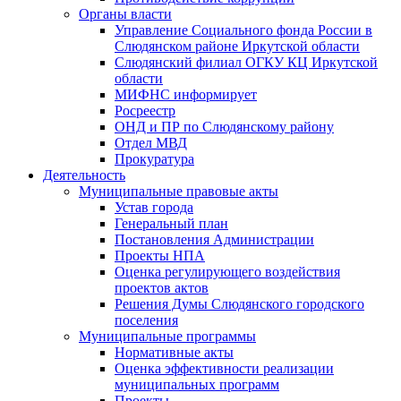
Органы власти
Управление Социального фонда России в
Слюдянском районе Иркутской области
Слюдянский филиал ОГКУ КЦ Иркутской
области
МИФНС информирует
Росреестр
ОНД и ПР по Слюдянскому району
Отдел МВД
Прокуратура
Деятельность
Муниципальные правовые акты
Устав города
Генеральный план
Постановления Администрации
Проекты НПА
Оценка регулирующего воздействия
проектов актов
Решения Думы Слюдянского городского
поселения
Муниципальные программы
Нормативные акты
Оценка эффективности реализации
муниципальных программ
Проекты