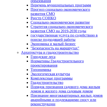
образования
Перечень муниципальных программ
Прогноз социально-экономического
развития СМО
Реестр СОНКО
Социально-экономическое развитие
Стратегия социально-экономического
развития СМО на 2019-2030 годы
государственная услуга по содействию в
поиске подходящей работы
Экономика и малый бизнес
"Безопасность на маршрутах"
Архитектура и градостроительство
Городские леса
Нормативы Градостроительного
проектирования
Топонимика
Экологическая культура
Комплексные программы
Градостроительство
Порядок признания садового дома жилым
домом и жилого дома садовым домом
Признание многоквартирных жилых домов
аварийными и подлежащими сносу или
реконструкции