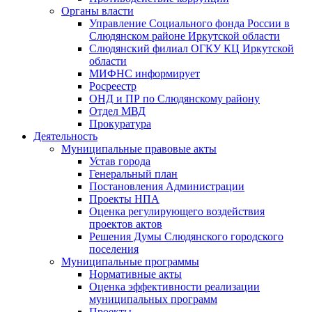
Органы власти
Управление Социального фонда России в
Слюдянском районе Иркутской области
Слюдянский филиал ОГКУ КЦ Иркутской
области
МИФНС информирует
Росреестр
ОНД и ПР по Слюдянскому району
Отдел МВД
Прокуратура
Деятельность
Муниципальные правовые акты
Устав города
Генеральный план
Постановления Администрации
Проекты НПА
Оценка регулирующего воздействия
проектов актов
Решения Думы Слюдянского городского
поселения
Муниципальные программы
Нормативные акты
Оценка эффективности реализации
муниципальных программ
Проекты