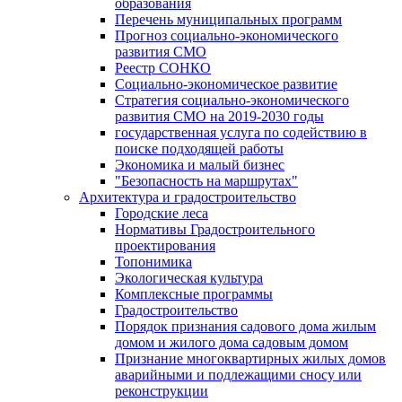
образования
Перечень муниципальных программ
Прогноз социально-экономического
развития СМО
Реестр СОНКО
Социально-экономическое развитие
Стратегия социально-экономического
развития СМО на 2019-2030 годы
государственная услуга по содействию в
поиске подходящей работы
Экономика и малый бизнес
"Безопасность на маршрутах"
Архитектура и градостроительство
Городские леса
Нормативы Градостроительного
проектирования
Топонимика
Экологическая культура
Комплексные программы
Градостроительство
Порядок признания садового дома жилым
домом и жилого дома садовым домом
Признание многоквартирных жилых домов
аварийными и подлежащими сносу или
реконструкции