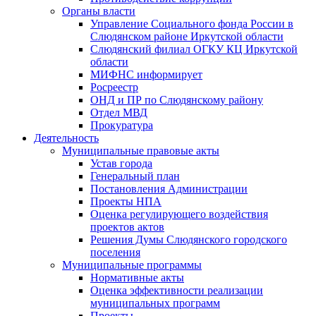
Органы власти
Управление Социального фонда России в
Слюдянском районе Иркутской области
Слюдянский филиал ОГКУ КЦ Иркутской
области
МИФНС информирует
Росреестр
ОНД и ПР по Слюдянскому району
Отдел МВД
Прокуратура
Деятельность
Муниципальные правовые акты
Устав города
Генеральный план
Постановления Администрации
Проекты НПА
Оценка регулирующего воздействия
проектов актов
Решения Думы Слюдянского городского
поселения
Муниципальные программы
Нормативные акты
Оценка эффективности реализации
муниципальных программ
Проекты