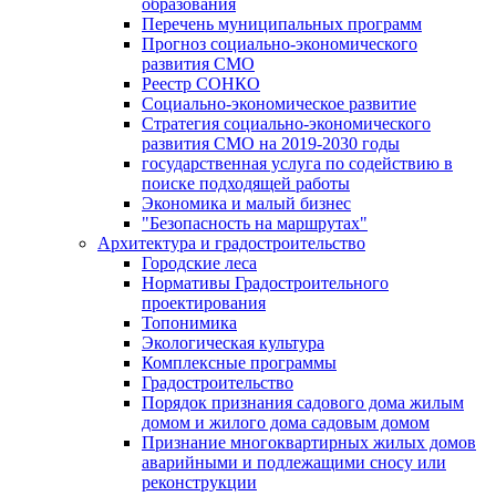
образования
Перечень муниципальных программ
Прогноз социально-экономического
развития СМО
Реестр СОНКО
Социально-экономическое развитие
Стратегия социально-экономического
развития СМО на 2019-2030 годы
государственная услуга по содействию в
поиске подходящей работы
Экономика и малый бизнес
"Безопасность на маршрутах"
Архитектура и градостроительство
Городские леса
Нормативы Градостроительного
проектирования
Топонимика
Экологическая культура
Комплексные программы
Градостроительство
Порядок признания садового дома жилым
домом и жилого дома садовым домом
Признание многоквартирных жилых домов
аварийными и подлежащими сносу или
реконструкции