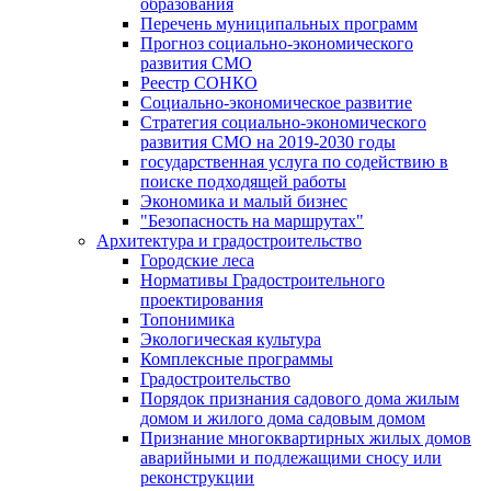
образования
Перечень муниципальных программ
Прогноз социально-экономического
развития СМО
Реестр СОНКО
Социально-экономическое развитие
Стратегия социально-экономического
развития СМО на 2019-2030 годы
государственная услуга по содействию в
поиске подходящей работы
Экономика и малый бизнес
"Безопасность на маршрутах"
Архитектура и градостроительство
Городские леса
Нормативы Градостроительного
проектирования
Топонимика
Экологическая культура
Комплексные программы
Градостроительство
Порядок признания садового дома жилым
домом и жилого дома садовым домом
Признание многоквартирных жилых домов
аварийными и подлежащими сносу или
реконструкции