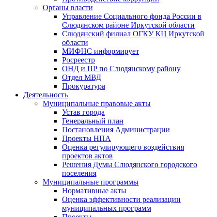
Органы власти
Управление Социального фонда России в
Слюдянском районе Иркутской области
Слюдянский филиал ОГКУ КЦ Иркутской
области
МИФНС информирует
Росреестр
ОНД и ПР по Слюдянскому району
Отдел МВД
Прокуратура
Деятельность
Муниципальные правовые акты
Устав города
Генеральный план
Постановления Администрации
Проекты НПА
Оценка регулирующего воздействия
проектов актов
Решения Думы Слюдянского городского
поселения
Муниципальные программы
Нормативные акты
Оценка эффективности реализации
муниципальных программ
Проекты