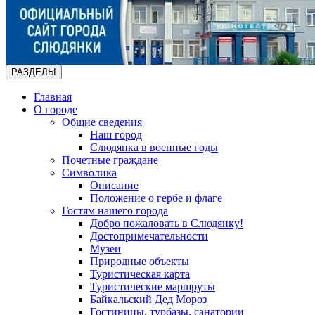
РАЗДЕЛЫ
Главная
О городе
Общие сведения
Наш город
Слюдянка в военные годы
Почетные граждане
Символика
Описание
Положение о гербе и флаге
Гостям нашего города
Добро пожаловать в Слюдянку!
Достопримечательности
Музеи
Природные объекты
Туристическая карта
Туристические маршруты
Байкальский Дед Мороз
Гостиницы, турбазы, санатории