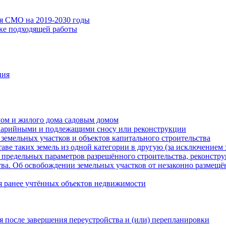
ия СМО на 2019-2030 годы
ске подходящей работы
ния
мом и жилого дома садовым домом
варийными и подлежащими сносу или реконструкции
земельных участков и объектов капитального строительства
таве таких земель из одной категории в другую (за исключением 
 предельных параметров разрешённого строительства, реконстру
ва. Об освобождении земельных участков от незаконно размещё
я ранее учтённых объектов недвижимости
 после завершения переустройства и (или) перепланировки