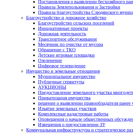
Постановления о выявлении бесхозяйного ра
Правила Землепользования и Застройки
Правила благоустройства Слюдянского муниц
Благоустройство и дорожное хозяйство
Благоустройство сельских поселений
Инициативные проекты
Дорожная деятельность
Транспортное обслуживание
Месячник по очистке от мусора
Обращение с ТКО
Детские игровые площадки
Озеленение
Цифровое телевидение
Имущество и земельные отношения
Муниципальное имущество
Публичные сервитуты
АУКЦИОНЫ
Предоставление земельного участка многоде
Приватизация имущества
решение о выявлении правообладателя ранее
Изъятие земельных участков
Комплексные кадастровые работы
Оповещения о начале общественных обсужде
Извещения о предоставлении ЗУ
Коммунальная инфраструктура и стратегическое ра