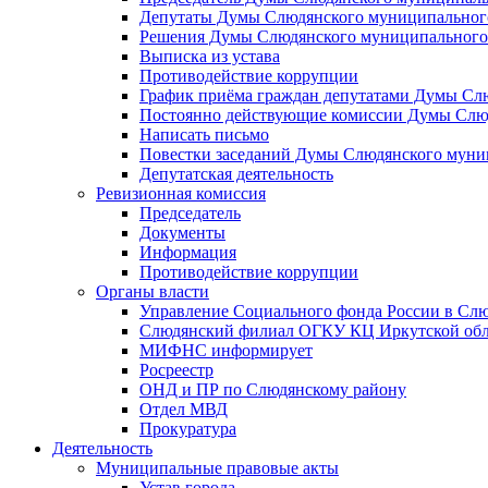
Депутаты Думы Слюдянского муниципального
Решения Думы Слюдянского муниципального
Выписка из устава
Противодействие коррупции
График приёма граждан депутатами Думы Сл
Постоянно действующие комиссии Думы Слюд
Написать письмо
Повестки заседаний Думы Слюдянского муни
Депутатская деятельность
Ревизионная комиссия
Председатель
Документы
Информация
Противодействие коррупции
Органы власти
Управление Социального фонда России в Слю
Слюдянский филиал ОГКУ КЦ Иркутской обл
МИФНС информирует
Росреестр
ОНД и ПР по Слюдянскому району
Отдел МВД
Прокуратура
Деятельность
Муниципальные правовые акты
Устав города