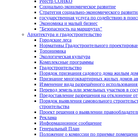
Реестр СОНКО
Социально-экономическое развитие
Стратегия социально-экономического развит
государственная услуга по содействию в пои
Экономика и малый бизнес
"Безопасность на маршрутах"
Архитектура и градостроительство
Городские леса
Нормативы Градостроительного проектирова
Топонимика
Экологическая культура
Комплексные программы
Градостроительство
Порядок признания садового дома жилым до
Признание многоквартирных жилых домов а
Изменение вида разрешённого использования 
Перевод земель или земельных участков в сос
Предоставление разрешения на отклонение от
Порядок выявления самовольного строительст
строительства
Проект решения о выявлении правообладател
Реклама
Информационное сообщение
Генеральный План
Положение о комиссии по приемке помещения