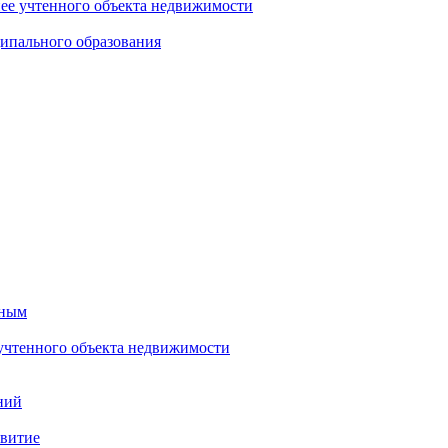
нее учтенного объекта недвижимости
ипального образования
тным
 учтенного объекта недвижимости
ний
звитие