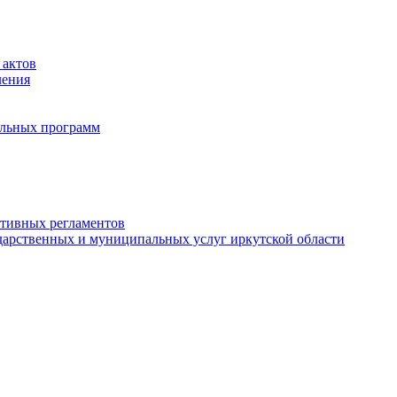
 актов
ления
альных программ
ативных регламентов
дарственных и муниципальных услуг иркутской области