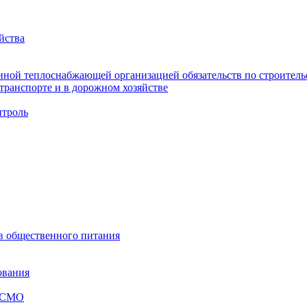
йства
ной теплоснабжающей организацией обязательств по строительс
ранспорте и в дорожном хозяйстве
троль
ов общественного питания
ования
я СМО