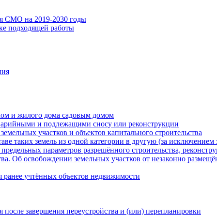
ия СМО на 2019-2030 годы
ске подходящей работы
ния
мом и жилого дома садовым домом
варийными и подлежащими сносу или реконструкции
земельных участков и объектов капитального строительства
таве таких земель из одной категории в другую (за исключением 
 предельных параметров разрешённого строительства, реконстру
ва. Об освобождении земельных участков от незаконно размещё
я ранее учтённых объектов недвижимости
 после завершения переустройства и (или) перепланировки