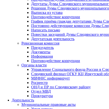
Депутаты Думы Слюдянского муниципального
Решения Думы Слюдянского муниципального
Выписка из устава
Противодействие коррупции
График приёма граждан депутатами Думы Сл
Постоянно действующие комиссии Думы Слюд
Написать письмо
Повестки заседаний Думы Слюдянского муни
Депутатская деятельность
Ревизионная комиссия
Председатель
Документы
Информация
Противодействие коррупции
Органы власти
Управление Социального фонда России в Слю
Слюдянский филиал ОГКУ КЦ Иркутской обл
МИФНС информирует
Росреестр
ОНД и ПР по Слюдянскому району
Отдел МВД
Прокуратура
Деятельность
Муниципальные правовые акты
Устав города