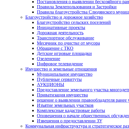
Постановления о выявлении бесхозяйного ра
Правила Землепользования и Застройки
Правила благоустройства Слюдянского муниц
Благоустройство и дорожное хозяйство
Благоустройство сельских поселений
Инициативные проекты
Дорожная деятельность
Транспортное обслуживание
Месячник по очистке от мусора
Обращение с ТКО
Детские игровые площадки
Озеленение
Цифровое телевидение
Имущество и земельные отношения
Муниципальное имущество
Публичные сервитуты
АУКЦИОНЫ
Предоставление земельного участка многоде
Приватизация имущества
решение о выявлении правообладателя ранее
Изъятие земельных участков
Комплексные кадастровые работы
Оповещения о начале общественных обсужде
Извещения о предоставлении ЗУ
Коммунальная инфраструктура и стратегическое ра