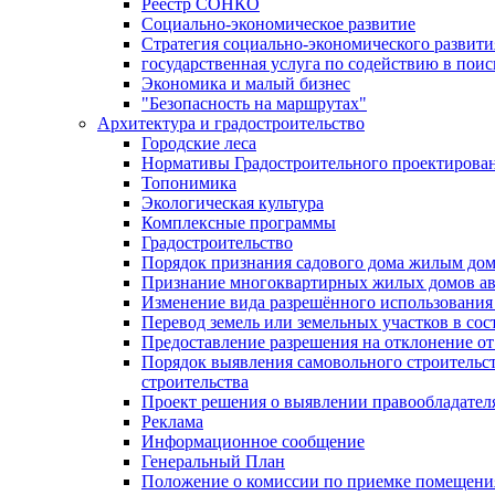
Реестр СОНКО
Социально-экономическое развитие
Стратегия социально-экономического развит
государственная услуга по содействию в пои
Экономика и малый бизнес
"Безопасность на маршрутах"
Архитектура и градостроительство
Городские леса
Нормативы Градостроительного проектирова
Топонимика
Экологическая культура
Комплексные программы
Градостроительство
Порядок признания садового дома жилым до
Признание многоквартирных жилых домов а
Изменение вида разрешённого использования 
Перевод земель или земельных участков в сос
Предоставление разрешения на отклонение от
Порядок выявления самовольного строительст
строительства
Проект решения о выявлении правообладател
Реклама
Информационное сообщение
Генеральный План
Положение о комиссии по приемке помещения