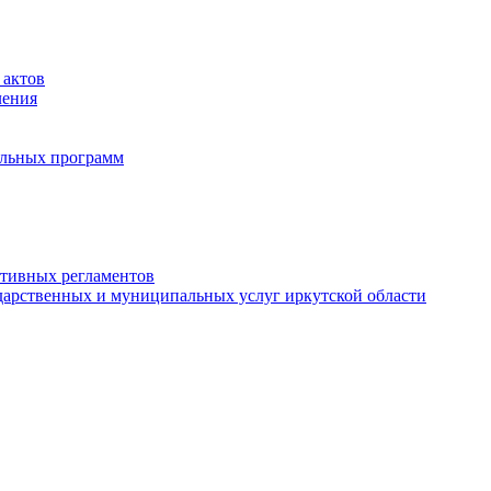
 актов
ления
альных программ
ативных регламентов
дарственных и муниципальных услуг иркутской области