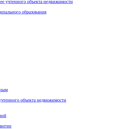
нее учтенного объекта недвижимости
ипального образования
тным
 учтенного объекта недвижимости
ний
звитие