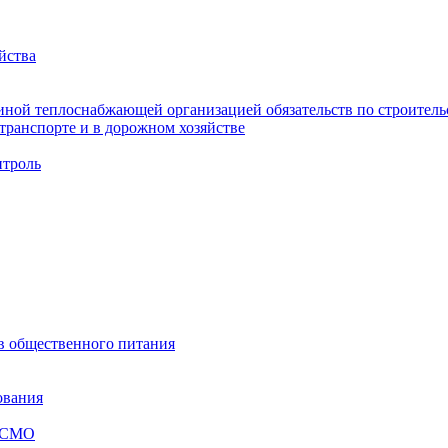
йства
ной теплоснабжающей организацией обязательств по строительс
ранспорте и в дорожном хозяйстве
троль
ов общественного питания
ования
я СМО