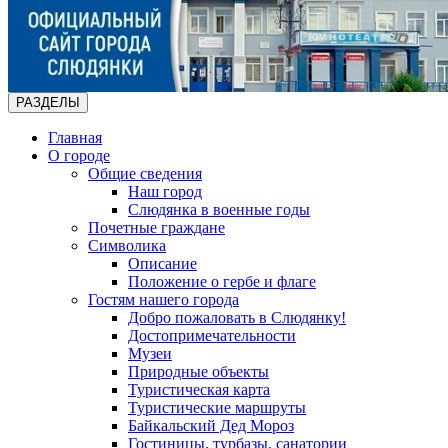
РАЗДЕЛЫ
Главная
О городе
Общие сведения
Наш город
Слюдянка в военные годы
Почетные граждане
Символика
Описание
Положение о гербе и флаге
Гостям нашего города
Добро пожаловать в Слюдянку!
Достопримечательности
Музеи
Природные объекты
Туристическая карта
Туристические маршруты
Байкальский Дед Мороз
Гостиницы, турбазы, санатории