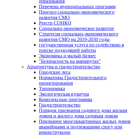
образования
Перечень муниципальных программ
Прогноз социально-экономического
развития СМО
Реестр СОНКО
Социально-экономическое развитие
Стратегия социально-экономического
развития СМО на 2019-2030 годы
государственная услуга по содействию в
поиске подходящей работы
Экономика и малый бизнес
"Безопасность на маршрутах"
Архитектура и градостроительство
Городские леса
Нормативы Градостроительного
проектирования
Топонимика
Экологическая культура
Комплексные программы
Градостроительство
Порядок признания садового дома жилым
домом и жилого дома садовым домом
Признание многоквартирных жилых домов
аварийными и подлежащими сносу или
реконструкции