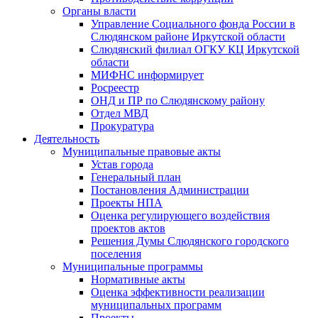
Органы власти
Управление Социального фонда России в
Слюдянском районе Иркутской области
Слюдянский филиал ОГКУ КЦ Иркутской
области
МИФНС информирует
Росреестр
ОНД и ПР по Слюдянскому району
Отдел МВД
Прокуратура
Деятельность
Муниципальные правовые акты
Устав города
Генеральный план
Постановления Администрации
Проекты НПА
Оценка регулирующего воздействия
проектов актов
Решения Думы Слюдянского городского
поселения
Муниципальные программы
Нормативные акты
Оценка эффективности реализации
муниципальных программ
Проекты