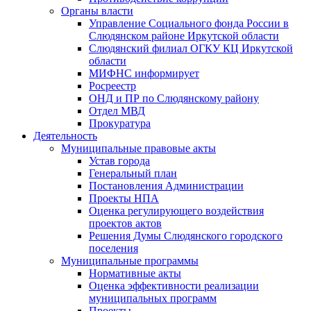
Органы власти
Управление Социального фонда России в
Слюдянском районе Иркутской области
Слюдянский филиал ОГКУ КЦ Иркутской
области
МИФНС информирует
Росреестр
ОНД и ПР по Слюдянскому району
Отдел МВД
Прокуратура
Деятельность
Муниципальные правовые акты
Устав города
Генеральный план
Постановления Администрации
Проекты НПА
Оценка регулирующего воздействия
проектов актов
Решения Думы Слюдянского городского
поселения
Муниципальные программы
Нормативные акты
Оценка эффективности реализации
муниципальных программ
Проекты