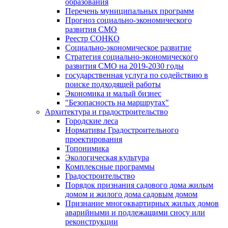
образования
Перечень муниципальных программ
Прогноз социально-экономического
развития СМО
Реестр СОНКО
Социально-экономическое развитие
Стратегия социально-экономического
развития СМО на 2019-2030 годы
государственная услуга по содействию в
поиске подходящей работы
Экономика и малый бизнес
"Безопасность на маршрутах"
Архитектура и градостроительство
Городские леса
Нормативы Градостроительного
проектирования
Топонимика
Экологическая культура
Комплексные программы
Градостроительство
Порядок признания садового дома жилым
домом и жилого дома садовым домом
Признание многоквартирных жилых домов
аварийными и подлежащими сносу или
реконструкции