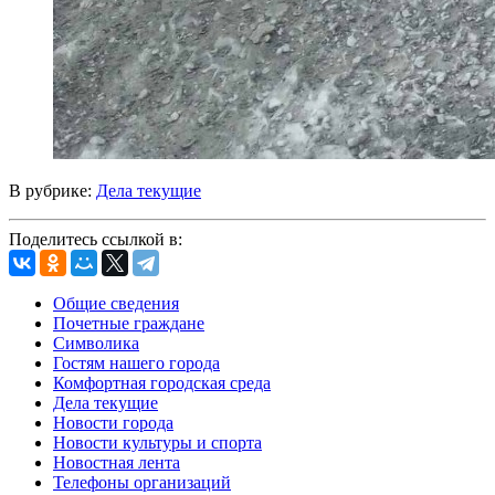
В рубрике:
Дела текущие
Поделитесь ссылкой в:
Общие сведения
Почетные граждане
Символика
Гостям нашего города
Комфортная городская среда
Дела текущие
Новости города
Новости культуры и спорта
Новостная лента
Телефоны организаций