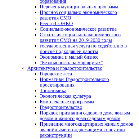
образования
Перечень муниципальных программ
Прогноз социально-экономического
развития СМО
Реестр СОНКО
Социально-экономическое развитие
Стратегия социально-экономического
развития СМО на 2019-2030 годы
государственная услуга по содействию в
поиске подходящей работы
Экономика и малый бизнес
"Безопасность на маршрутах"
Архитектура и градостроительство
Городские леса
Нормативы Градостроительного
проектирования
Топонимика
Экологическая культура
Комплексные программы
Градостроительство
Порядок признания садового дома жилым
домом и жилого дома садовым домом
Признание многоквартирных жилых домов
аварийными и подлежащими сносу или
реконструкции