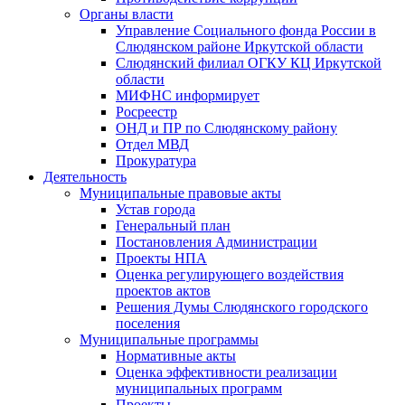
Органы власти
Управление Социального фонда России в
Слюдянском районе Иркутской области
Слюдянский филиал ОГКУ КЦ Иркутской
области
МИФНС информирует
Росреестр
ОНД и ПР по Слюдянскому району
Отдел МВД
Прокуратура
Деятельность
Муниципальные правовые акты
Устав города
Генеральный план
Постановления Администрации
Проекты НПА
Оценка регулирующего воздействия
проектов актов
Решения Думы Слюдянского городского
поселения
Муниципальные программы
Нормативные акты
Оценка эффективности реализации
муниципальных программ
Проекты