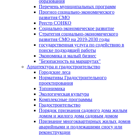
образования
Перечень муниципальных программ
Прогноз социально-экономического
развития СМО
Реестр СОНКО
Социально-экономическое развитие
Стратегия социально-экономического
развития СМО на 2019-2030 годы
государственная услуга по содействию в
поиске подходящей работы
Экономика и малый бизнес
"Безопасность на маршрутах"
Архитектура и градостроительство
Городские леса
Нормативы Градостроительного
проектирования
Топонимика
Экологическая культура
Комплексные программы
Градостроительство
Порядок признания садового дома жилым
домом и жилого дома садовым домом
Признание многоквартирных жилых домов
аварийными и подлежащими сносу или
реконструкции