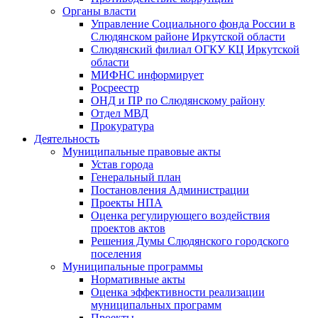
Органы власти
Управление Социального фонда России в
Слюдянском районе Иркутской области
Слюдянский филиал ОГКУ КЦ Иркутской
области
МИФНС информирует
Росреестр
ОНД и ПР по Слюдянскому району
Отдел МВД
Прокуратура
Деятельность
Муниципальные правовые акты
Устав города
Генеральный план
Постановления Администрации
Проекты НПА
Оценка регулирующего воздействия
проектов актов
Решения Думы Слюдянского городского
поселения
Муниципальные программы
Нормативные акты
Оценка эффективности реализации
муниципальных программ
Проекты