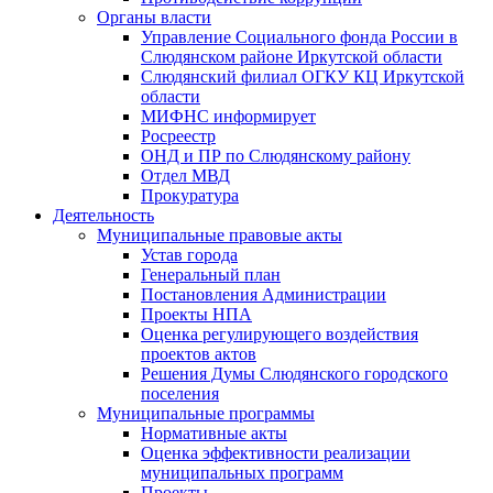
Органы власти
Управление Социального фонда России в
Слюдянском районе Иркутской области
Слюдянский филиал ОГКУ КЦ Иркутской
области
МИФНС информирует
Росреестр
ОНД и ПР по Слюдянскому району
Отдел МВД
Прокуратура
Деятельность
Муниципальные правовые акты
Устав города
Генеральный план
Постановления Администрации
Проекты НПА
Оценка регулирующего воздействия
проектов актов
Решения Думы Слюдянского городского
поселения
Муниципальные программы
Нормативные акты
Оценка эффективности реализации
муниципальных программ
Проекты