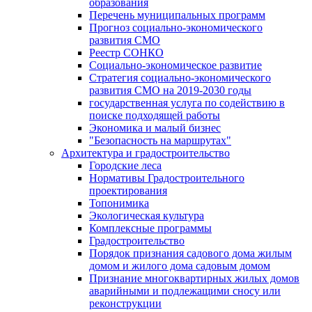
образования
Перечень муниципальных программ
Прогноз социально-экономического
развития СМО
Реестр СОНКО
Социально-экономическое развитие
Стратегия социально-экономического
развития СМО на 2019-2030 годы
государственная услуга по содействию в
поиске подходящей работы
Экономика и малый бизнес
"Безопасность на маршрутах"
Архитектура и градостроительство
Городские леса
Нормативы Градостроительного
проектирования
Топонимика
Экологическая культура
Комплексные программы
Градостроительство
Порядок признания садового дома жилым
домом и жилого дома садовым домом
Признание многоквартирных жилых домов
аварийными и подлежащими сносу или
реконструкции