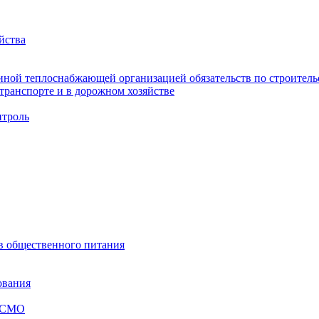
йства
ной теплоснабжающей организацией обязательств по строительс
ранспорте и в дорожном хозяйстве
троль
ов общественного питания
ования
я СМО