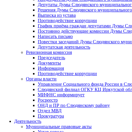
Депутаты Думы Слюдянского муниципального
Решения Думы Слюдянского муниципального
Выписка из устава
Противодействие коррупции
График приёма граждан депутатами Думы Сл
Постоянно действующие комиссии Думы Слюд
Написать письмо
Повестки заседаний Думы Слюдянского муни
Депутатская деятельность
Ревизионная комиссия
Председатель
Документы
Информация
Противодействие коррупции
Органы власти
Управление Социального фонда России в Слю
Слюдянский филиал ОГКУ КЦ Иркутской обл
МИФНС информирует
Росреестр
ОНД и ПР по Слюдянскому району
Отдел МВД
Прокуратура
Деятельность
Муниципальные правовые акты
Устав города