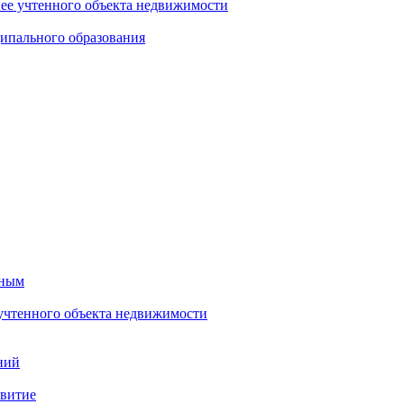
нее учтенного объекта недвижимости
ипального образования
тным
 учтенного объекта недвижимости
ний
звитие