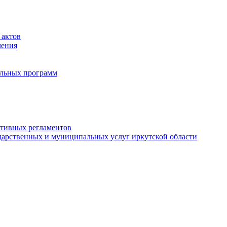
 актов
ления
альных программ
ативных регламентов
дарственных и муниципальных услуг иркутской области