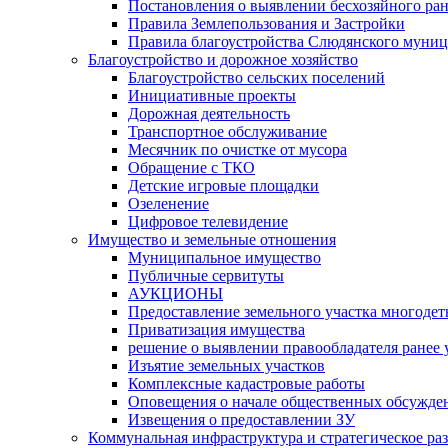
Постановления о выявлении бесхозяйного ра
Правила Землепользования и Застройки
Правила благоустройства Слюдянского муниц
Благоустройство и дорожное хозяйство
Благоустройство сельских поселений
Инициативные проекты
Дорожная деятельность
Транспортное обслуживание
Месячник по очистке от мусора
Обращение с ТКО
Детские игровые площадки
Озеленение
Цифровое телевидение
Имущество и земельные отношения
Муниципальное имущество
Публичные сервитуты
АУКЦИОНЫ
Предоставление земельного участка многоде
Приватизация имущества
решение о выявлении правообладателя ранее
Изъятие земельных участков
Комплексные кадастровые работы
Оповещения о начале общественных обсужде
Извещения о предоставлении ЗУ
Коммунальная инфраструктура и стратегическое ра