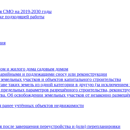
ия СМО на 2019-2030 годы
ске подходящей работы
ния
мом и жилого дома садовым домом
варийными и подлежащими сносу или реконструкции
земельных участков и объектов капитального строительства
таве таких земель из одной категории в другую (за исключением 
 предельных параметров разрешённого строительства, реконстру
ва. Об освобождении земельных участков от незаконно размещё
я ранее учтённых объектов недвижимости
 после завершения переустройства и (или) перепланировки