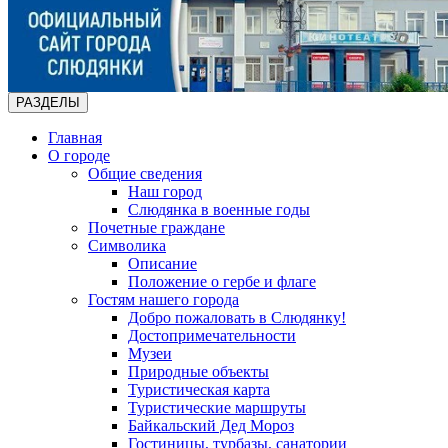
РАЗДЕЛЫ
Главная
О городе
Общие сведения
Наш город
Слюдянка в военные годы
Почетные граждане
Символика
Описание
Положение о гербе и флаге
Гостям нашего города
Добро пожаловать в Слюдянку!
Достопримечательности
Музеи
Природные объекты
Туристическая карта
Туристические маршруты
Байкальский Дед Мороз
Гостиницы, турбазы, санатории