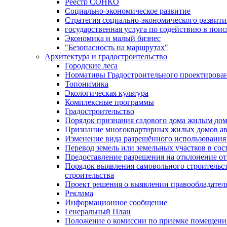
Реестр СОНКО
Социально-экономическое развитие
Стратегия социально-экономического развит
государственная услуга по содействию в пои
Экономика и малый бизнес
"Безопасность на маршрутах"
Архитектура и градостроительство
Городские леса
Нормативы Градостроительного проектирова
Топонимика
Экологическая культура
Комплексные программы
Градостроительство
Порядок признания садового дома жилым до
Признание многоквартирных жилых домов а
Изменение вида разрешённого использования 
Перевод земель или земельных участков в сос
Предоставление разрешения на отклонение от
Порядок выявления самовольного строительст
строительства
Проект решения о выявлении правообладател
Реклама
Информационное сообщение
Генеральный План
Положение о комиссии по приемке помещения