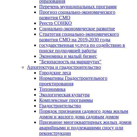
образования
Перечень муниципальных программ
Прогноз социально-экономического
развития СМО
Реестр СОНКО
Социально-экономическое развитие
Стратегия социально-экономического
развития СМО на 2019-2030 годы
государственная услуга по содействию в
поиске подходящей работы
Экономика и малый бизнес
"Безопасность на маршрутах"
Архитектура и градостроительство
Городские леса
Нормативы Градостроительного
проектирования
Топонимика
Экологическая культура
Комплексные программы
Градостроительство
Порядок признания садового дома жилым
домом и жилого дома садовым домом
Признание многоквартирных жилых домов
аварийными и подлежащими сносу или
реконструкции