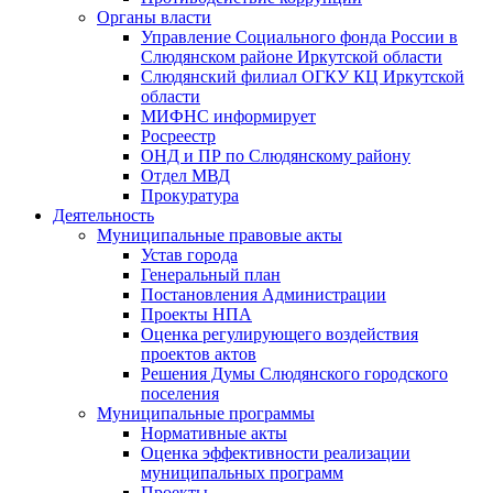
Органы власти
Управление Социального фонда России в
Слюдянском районе Иркутской области
Слюдянский филиал ОГКУ КЦ Иркутской
области
МИФНС информирует
Росреестр
ОНД и ПР по Слюдянскому району
Отдел МВД
Прокуратура
Деятельность
Муниципальные правовые акты
Устав города
Генеральный план
Постановления Администрации
Проекты НПА
Оценка регулирующего воздействия
проектов актов
Решения Думы Слюдянского городского
поселения
Муниципальные программы
Нормативные акты
Оценка эффективности реализации
муниципальных программ
Проекты