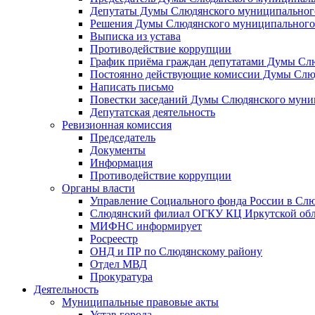
Депутаты Думы Слюдянского муниципального
Решения Думы Слюдянского муниципального
Выписка из устава
Противодействие коррупции
График приёма граждан депутатами Думы Сл
Постоянно действующие комиссии Думы Слюд
Написать письмо
Повестки заседаний Думы Слюдянского муни
Депутатская деятельность
Ревизионная комиссия
Председатель
Документы
Информация
Противодействие коррупции
Органы власти
Управление Социального фонда России в Слю
Слюдянский филиал ОГКУ КЦ Иркутской обл
МИФНС информирует
Росреестр
ОНД и ПР по Слюдянскому району
Отдел МВД
Прокуратура
Деятельность
Муниципальные правовые акты
Устав города