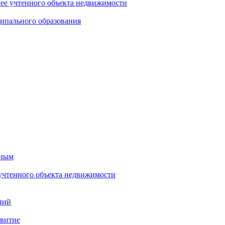
нее учтенного объекта недвижимости
ипального образования
тным
 учтенного объекта недвижимости
ний
звитие