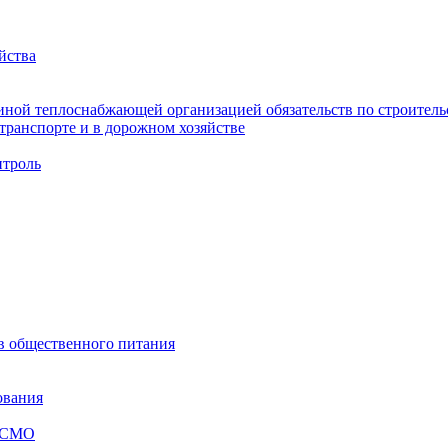
йства
ной теплоснабжающей организацией обязательств по строительс
ранспорте и в дорожном хозяйстве
троль
ов общественного питания
ования
я СМО