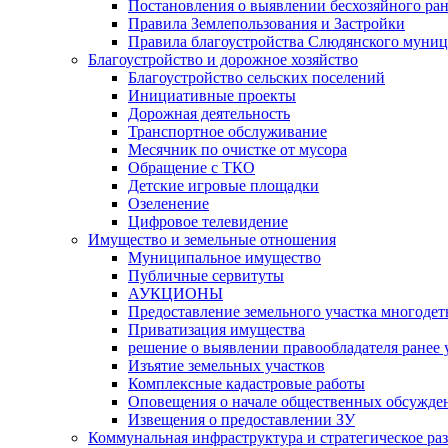
Постановления о выявлении бесхозяйного ра
Правила Землепользования и Застройки
Правила благоустройства Слюдянского муниц
Благоустройство и дорожное хозяйство
Благоустройство сельских поселений
Инициативные проекты
Дорожная деятельность
Транспортное обслуживание
Месячник по очистке от мусора
Обращение с ТКО
Детские игровые площадки
Озеленение
Цифровое телевидение
Имущество и земельные отношения
Муниципальное имущество
Публичные сервитуты
АУКЦИОНЫ
Предоставление земельного участка многоде
Приватизация имущества
решение о выявлении правообладателя ранее
Изъятие земельных участков
Комплексные кадастровые работы
Оповещения о начале общественных обсужде
Извещения о предоставлении ЗУ
Коммунальная инфраструктура и стратегическое ра