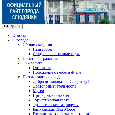
РАЗДЕЛЫ
Главная
О городе
Общие сведения
Наш город
Слюдянка в военные годы
Почетные граждане
Символика
Описание
Положение о гербе и флаге
Гостям нашего города
Добро пожаловать в Слюдянку!
Достопримечательности
Музеи
Природные объекты
Туристическая карта
Туристические маршруты
Байкальский Дед Мороз
Гостиницы, турбазы, санатории