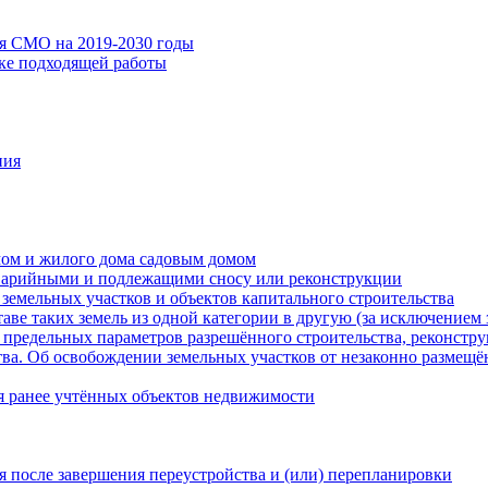
ия СМО на 2019-2030 годы
ске подходящей работы
ния
мом и жилого дома садовым домом
варийными и подлежащими сносу или реконструкции
земельных участков и объектов капитального строительства
таве таких земель из одной категории в другую (за исключением 
 предельных параметров разрешённого строительства, реконстру
ва. Об освобождении земельных участков от незаконно размещё
я ранее учтённых объектов недвижимости
 после завершения переустройства и (или) перепланировки