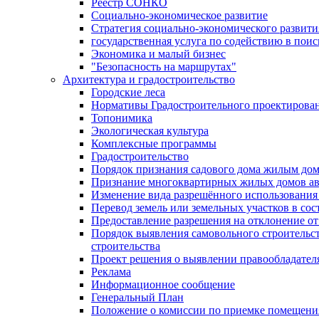
Реестр СОНКО
Социально-экономическое развитие
Стратегия социально-экономического развит
государственная услуга по содействию в пои
Экономика и малый бизнес
"Безопасность на маршрутах"
Архитектура и градостроительство
Городские леса
Нормативы Градостроительного проектирова
Топонимика
Экологическая культура
Комплексные программы
Градостроительство
Порядок признания садового дома жилым до
Признание многоквартирных жилых домов а
Изменение вида разрешённого использования 
Перевод земель или земельных участков в сос
Предоставление разрешения на отклонение от
Порядок выявления самовольного строительст
строительства
Проект решения о выявлении правообладател
Реклама
Информационное сообщение
Генеральный План
Положение о комиссии по приемке помещения