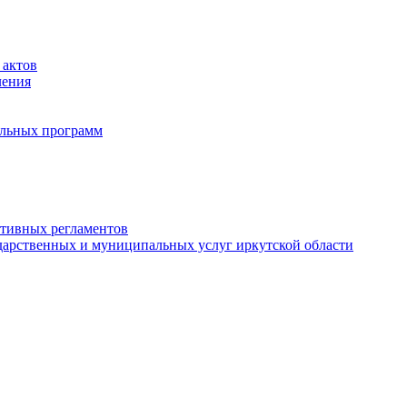
 актов
ления
альных программ
ативных регламентов
дарственных и муниципальных услуг иркутской области