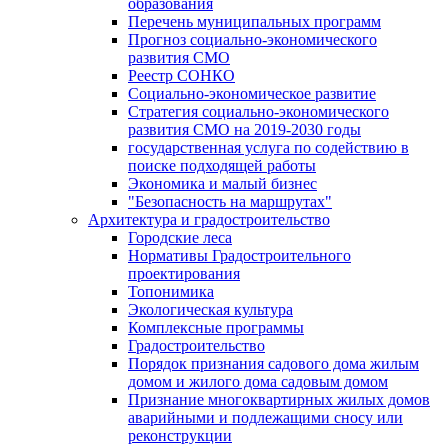
образования
Перечень муниципальных программ
Прогноз социально-экономического
развития СМО
Реестр СОНКО
Социально-экономическое развитие
Стратегия социально-экономического
развития СМО на 2019-2030 годы
государственная услуга по содействию в
поиске подходящей работы
Экономика и малый бизнес
"Безопасность на маршрутах"
Архитектура и градостроительство
Городские леса
Нормативы Градостроительного
проектирования
Топонимика
Экологическая культура
Комплексные программы
Градостроительство
Порядок признания садового дома жилым
домом и жилого дома садовым домом
Признание многоквартирных жилых домов
аварийными и подлежащими сносу или
реконструкции