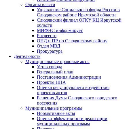
Органы власти
Управление Социального фонда России в
Слюдянском районе Иркутской области
Слюдянский филиал ОГКУ КЦ Иркутской
области
МИФНС информирует
Росреестр
ОНД и ПР по Слюдянскому району
Отдел МВД
Прокуратура
Деятельность
Муниципальные правовые акты
Устав города
Генеральный план
Постановления Администрации
Проекты НПА
Оценка регулирующего воздействия
проектов актов
Решения Думы Слюдянского городского
поселения
Муниципальные программы
Нормативные акты
Оценка эффективности реализации
муниципальных программ
Проекты