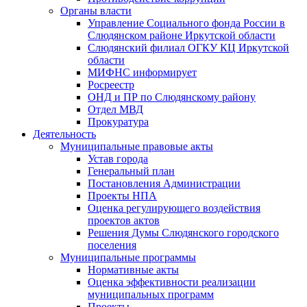
Органы власти
Управление Социального фонда России в
Слюдянском районе Иркутской области
Слюдянский филиал ОГКУ КЦ Иркутской
области
МИФНС информирует
Росреестр
ОНД и ПР по Слюдянскому району
Отдел МВД
Прокуратура
Деятельность
Муниципальные правовые акты
Устав города
Генеральный план
Постановления Администрации
Проекты НПА
Оценка регулирующего воздействия
проектов актов
Решения Думы Слюдянского городского
поселения
Муниципальные программы
Нормативные акты
Оценка эффективности реализации
муниципальных программ
Проекты