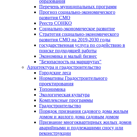
образования
Перечень муниципальных программ
Прогноз социально-экономического
развития СМО
Реестр СОНКО
Социально-экономическое развитие
Стратегия социально-экономического
развития СМО на 2019-2030 годы
государственная услуга по содействию в
поиске подходящей работы
Экономика и малый бизнес
"Безопасность на маршрутах"
Архитектура и градостроительство
Городские леса
Нормативы Градостроительного
проектирования
Топонимика
Экологическая культура
Комплексные программы
Градостроительство
Порядок признания садового дома жилым
домом и жилого дома садовым домом
Признание многоквартирных жилых домов
аварийными и подлежащими сносу или
реконструкции