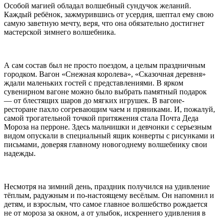
Особой магией обладал волшебный сундучок желаний.
Каждый ребёнок, зажмурившись от усердия, шептал ему свою
самую заветную мечту, веря, что она обязательно достигнет
мастерской зимнего волшебника.
А сам состав был не просто поездом, а целым праздничным
городком. Вагон «Снежная королева», «Сказочная деревня»
ждали маленьких гостей с представлениями. В ярком
сувенирном вагоне можно было выбрать памятный подарок
— от блестящих шаров до мягких игрушек. В вагоне-
ресторане пахло согревающим чаем и пряниками. И, пожалуй,
самой трогательной точкой притяжения стала Почта Деда
Мороза на перроне. Здесь мальчишки и девчонки с серьезным
видом опускали в специальный ящик конверты с рисунками и
письмами, доверяя главному новогоднему волшебнику свои
надежды.
Несмотря на зимний день, праздник получился на удивление
тёплым, радужным и по-настоящему весёлым. Он напомнил и
детям, и взрослым, что самое главное волшебство рождается
не от мороза за окном, а от улыбок, искреннего удивления в