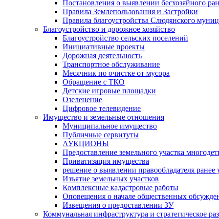
Постановления о выявлении бесхозяйного ра
Правила Землепользования и Застройки
Правила благоустройства Слюдянского муниц
Благоустройство и дорожное хозяйство
Благоустройство сельских поселений
Инициативные проекты
Дорожная деятельность
Транспортное обслуживание
Месячник по очистке от мусора
Обращение с ТКО
Детские игровые площадки
Озеленение
Цифровое телевидение
Имущество и земельные отношения
Муниципальное имущество
Публичные сервитуты
АУКЦИОНЫ
Предоставление земельного участка многоде
Приватизация имущества
решение о выявлении правообладателя ранее
Изъятие земельных участков
Комплексные кадастровые работы
Оповещения о начале общественных обсужде
Извещения о предоставлении ЗУ
Коммунальная инфраструктура и стратегическое ра