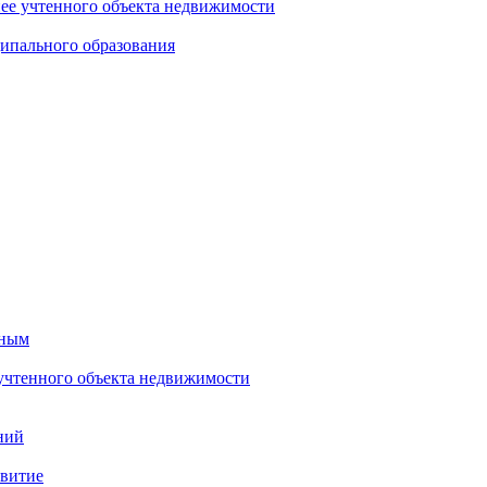
нее учтенного объекта недвижимости
ипального образования
тным
 учтенного объекта недвижимости
ний
звитие