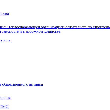
йства
ной теплоснабжающей организацией обязательств по строительс
ранспорте и в дорожном хозяйстве
троль
ов общественного питания
ования
я СМО