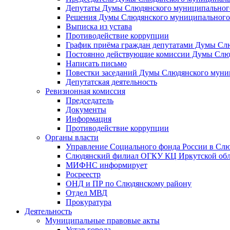
Депутаты Думы Слюдянского муниципального
Решения Думы Слюдянского муниципального
Выписка из устава
Противодействие коррупции
График приёма граждан депутатами Думы Сл
Постоянно действующие комиссии Думы Слюд
Написать письмо
Повестки заседаний Думы Слюдянского муни
Депутатская деятельность
Ревизионная комиссия
Председатель
Документы
Информация
Противодействие коррупции
Органы власти
Управление Социального фонда России в Слю
Слюдянский филиал ОГКУ КЦ Иркутской обл
МИФНС информирует
Росреестр
ОНД и ПР по Слюдянскому району
Отдел МВД
Прокуратура
Деятельность
Муниципальные правовые акты
Устав города