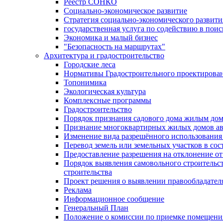
Реестр СОНКО
Социально-экономическое развитие
Стратегия социально-экономического развит
государственная услуга по содействию в пои
Экономика и малый бизнес
"Безопасность на маршрутах"
Архитектура и градостроительство
Городские леса
Нормативы Градостроительного проектирова
Топонимика
Экологическая культура
Комплексные программы
Градостроительство
Порядок признания садового дома жилым до
Признание многоквартирных жилых домов а
Изменение вида разрешённого использования 
Перевод земель или земельных участков в сос
Предоставление разрешения на отклонение от
Порядок выявления самовольного строительст
строительства
Проект решения о выявлении правообладател
Реклама
Информационное сообщение
Генеральный План
Положение о комиссии по приемке помещения