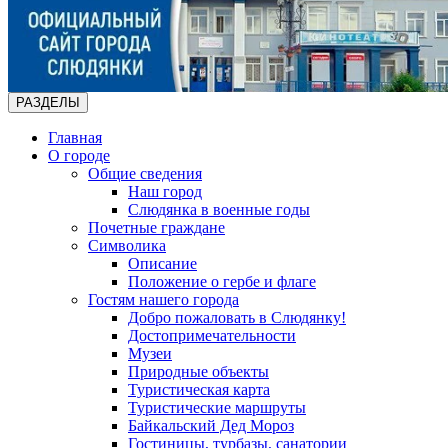
РАЗДЕЛЫ
Главная
О городе
Общие сведения
Наш город
Слюдянка в военные годы
Почетные граждане
Символика
Описание
Положение о гербе и флаге
Гостям нашего города
Добро пожаловать в Слюдянку!
Достопримечательности
Музеи
Природные объекты
Туристическая карта
Туристические маршруты
Байкальский Дед Мороз
Гостиницы, турбазы, санатории