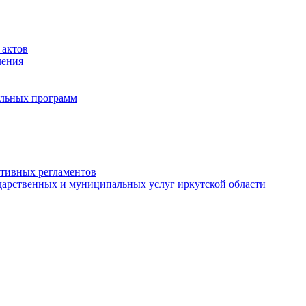
 актов
ления
альных программ
ативных регламентов
дарственных и муниципальных услуг иркутской области