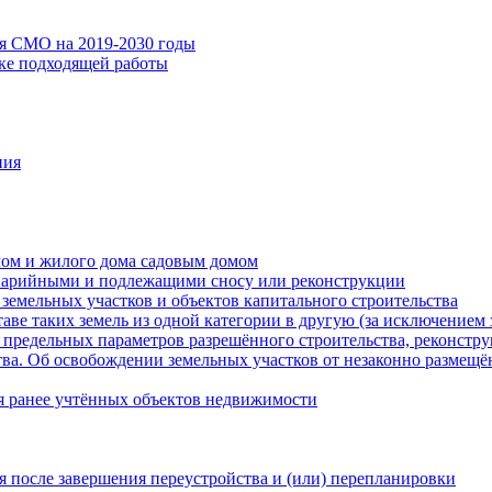
ия СМО на 2019-2030 годы
ске подходящей работы
ния
мом и жилого дома садовым домом
варийными и подлежащими сносу или реконструкции
земельных участков и объектов капитального строительства
таве таких земель из одной категории в другую (за исключением 
 предельных параметров разрешённого строительства, реконстру
ва. Об освобождении земельных участков от незаконно размещё
я ранее учтённых объектов недвижимости
 после завершения переустройства и (или) перепланировки