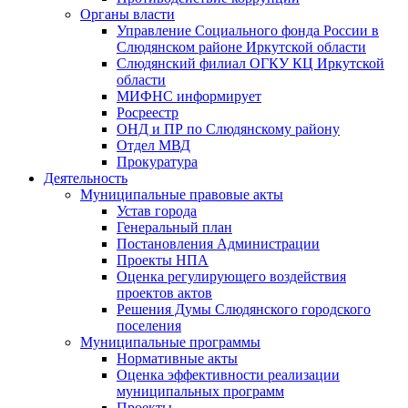
Органы власти
Управление Социального фонда России в
Слюдянском районе Иркутской области
Слюдянский филиал ОГКУ КЦ Иркутской
области
МИФНС информирует
Росреестр
ОНД и ПР по Слюдянскому району
Отдел МВД
Прокуратура
Деятельность
Муниципальные правовые акты
Устав города
Генеральный план
Постановления Администрации
Проекты НПА
Оценка регулирующего воздействия
проектов актов
Решения Думы Слюдянского городского
поселения
Муниципальные программы
Нормативные акты
Оценка эффективности реализации
муниципальных программ
Проекты