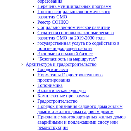
образования
Перечень муниципальных программ
Прогноз социально-экономического
развития СМО
Реестр СОНКО
Социально-экономическое развитие
Стратегия социально-экономического
развития СМО на 2019-2030 годы
государственная услуга по содействию в
поиске подходящей работы
Экономика и малый бизнес
"Безопасность на маршрутах"
Архитектура и градостроительство
Городские леса
Нормативы Градостроительного
проектирования
Топонимика
Экологическая культура
Комплексные программы
Градостроительство
Порядок признания садового дома жилым
домом и жилого дома садовым домом
Признание многоквартирных жилых домов
аварийными и подлежащими сносу или
реконструкции