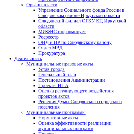
Органы власти
Управление Социального фонда России в
Слюдянском районе Иркутской области
Слюдянский филиал ОГКУ КЦ Иркутской
области
МИФНС информирует
Росреестр
ОНД и ПР по Слюдянскому району
Отдел МВД
Прокуратура
Деятельность
Муниципальные правовые акты
Устав города
Генеральный план
Постановления Администрации
Проекты НПА
Оценка регулирующего воздействия
проектов актов
Решения Думы Слюдянского городского
поселения
Муниципальные программы
Нормативные акты
Оценка эффективности реализации
муниципальных программ
Проекты