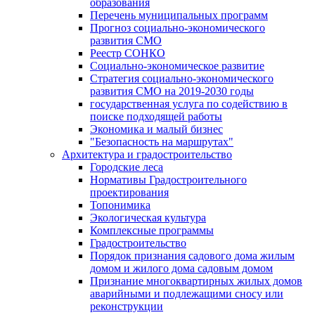
образования
Перечень муниципальных программ
Прогноз социально-экономического
развития СМО
Реестр СОНКО
Социально-экономическое развитие
Стратегия социально-экономического
развития СМО на 2019-2030 годы
государственная услуга по содействию в
поиске подходящей работы
Экономика и малый бизнес
"Безопасность на маршрутах"
Архитектура и градостроительство
Городские леса
Нормативы Градостроительного
проектирования
Топонимика
Экологическая культура
Комплексные программы
Градостроительство
Порядок признания садового дома жилым
домом и жилого дома садовым домом
Признание многоквартирных жилых домов
аварийными и подлежащими сносу или
реконструкции