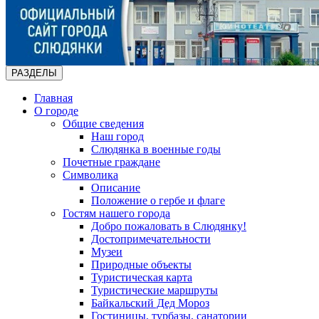
РАЗДЕЛЫ
Главная
О городе
Общие сведения
Наш город
Слюдянка в военные годы
Почетные граждане
Символика
Описание
Положение о гербе и флаге
Гостям нашего города
Добро пожаловать в Слюдянку!
Достопримечательности
Музеи
Природные объекты
Туристическая карта
Туристические маршруты
Байкальский Дед Мороз
Гостиницы, турбазы, санатории