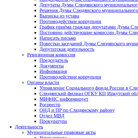
Депутаты Думы Слюдянского муниципального
Решения Думы Слюдянского муниципального
Выписка из устава
Противодействие коррупции
График приёма граждан депутатами Думы Сл
Постоянно действующие комиссии Думы Слюд
Написать письмо
Повестки заседаний Думы Слюдянского муни
Депутатская деятельность
Ревизионная комиссия
Председатель
Документы
Информация
Противодействие коррупции
Органы власти
Управление Социального фонда России в Слю
Слюдянский филиал ОГКУ КЦ Иркутской обл
МИФНС информирует
Росреестр
ОНД и ПР по Слюдянскому району
Отдел МВД
Прокуратура
Деятельность
Муниципальные правовые акты
Устав города