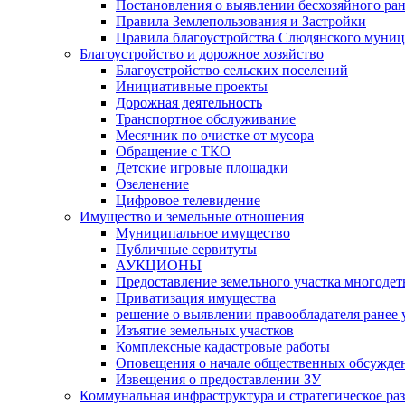
Постановления о выявлении бесхозяйного ра
Правила Землепользования и Застройки
Правила благоустройства Слюдянского муниц
Благоустройство и дорожное хозяйство
Благоустройство сельских поселений
Инициативные проекты
Дорожная деятельность
Транспортное обслуживание
Месячник по очистке от мусора
Обращение с ТКО
Детские игровые площадки
Озеленение
Цифровое телевидение
Имущество и земельные отношения
Муниципальное имущество
Публичные сервитуты
АУКЦИОНЫ
Предоставление земельного участка многоде
Приватизация имущества
решение о выявлении правообладателя ранее
Изъятие земельных участков
Комплексные кадастровые работы
Оповещения о начале общественных обсужде
Извещения о предоставлении ЗУ
Коммунальная инфраструктура и стратегическое ра