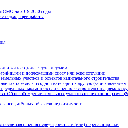
ия СМО на 2019-2030 годы
ске подходящей работы
ния
мом и жилого дома садовым домом
варийными и подлежащими сносу или реконструкции
земельных участков и объектов капитального строительства
таве таких земель из одной категории в другую (за исключением 
 предельных параметров разрешённого строительства, реконстру
ва. Об освобождении земельных участков от незаконно размещё
я ранее учтённых объектов недвижимости
 после завершения переустройства и (или) перепланировки