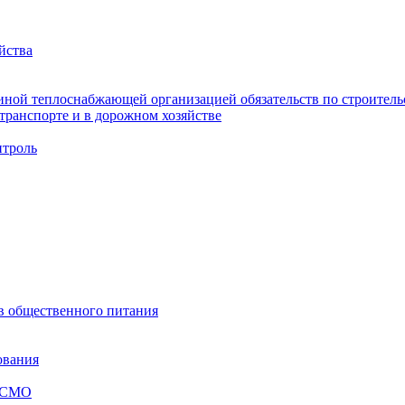
йства
ной теплоснабжающей организацией обязательств по строительс
ранспорте и в дорожном хозяйстве
троль
ов общественного питания
ования
я СМО