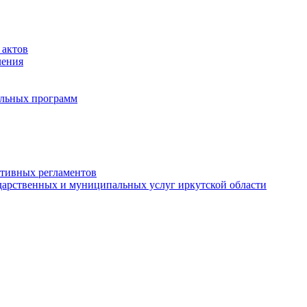
 актов
ления
альных программ
ативных регламентов
дарственных и муниципальных услуг иркутской области