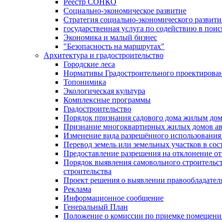
Реестр СОНКО
Социально-экономическое развитие
Стратегия социально-экономического развит
государственная услуга по содействию в пои
Экономика и малый бизнес
"Безопасность на маршрутах"
Архитектура и градостроительство
Городские леса
Нормативы Градостроительного проектирова
Топонимика
Экологическая культура
Комплексные программы
Градостроительство
Порядок признания садового дома жилым до
Признание многоквартирных жилых домов а
Изменение вида разрешённого использования 
Перевод земель или земельных участков в сос
Предоставление разрешения на отклонение от
Порядок выявления самовольного строительст
строительства
Проект решения о выявлении правообладател
Реклама
Информационное сообщение
Генеральный План
Положение о комиссии по приемке помещения