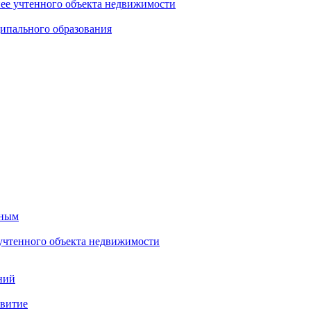
нее учтенного объекта недвижимости
ипального образования
тным
 учтенного объекта недвижимости
ний
звитие