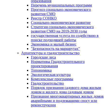
образования
Перечень муниципальных программ
Прогноз социально-экономического
развития СМО
Реестр СОНКО
Социально-экономическое развитие
Стратегия социально-экономического
развития СМО на 2019-2030 годы
государственная услуга по содействию в
поиске подходящей работы
Экономика и малый бизнес
"Безопасность на маршрутах"
Архитектура и градостроительство
Городские леса
Нормативы Градостроительного
проектирования
Топонимика
Экологическая культура
Комплексные программы
Градостроительство
Порядок признания садового дома жилым
домом и жилого дома садовым домом
Признание многоквартирных жилых домов
аварийными и подлежащими сносу или
реконструкции