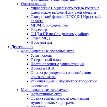
Органы власти
Управление Социального фонда России в
Слюдянском районе Иркутской области
Слюдянский филиал ОГКУ КЦ Иркутской
области
МИФНС информирует
Росреестр
ОНД и ПР по Слюдянскому району
Отдел МВД
Прокуратура
Деятельность
Муниципальные правовые акты
Устав города
Генеральный план
Постановления Администрации
Проекты НПА
Оценка регулирующего воздействия
проектов актов
Решения Думы Слюдянского городского
поселения
Муниципальные программы
Нормативные акты
Оценка эффективности реализации
муниципальных программ
Проекты