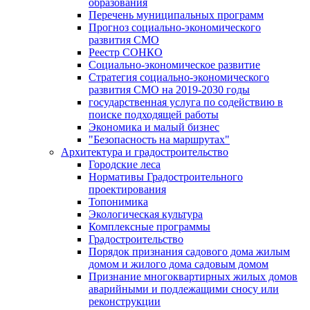
образования
Перечень муниципальных программ
Прогноз социально-экономического
развития СМО
Реестр СОНКО
Социально-экономическое развитие
Стратегия социально-экономического
развития СМО на 2019-2030 годы
государственная услуга по содействию в
поиске подходящей работы
Экономика и малый бизнес
"Безопасность на маршрутах"
Архитектура и градостроительство
Городские леса
Нормативы Градостроительного
проектирования
Топонимика
Экологическая культура
Комплексные программы
Градостроительство
Порядок признания садового дома жилым
домом и жилого дома садовым домом
Признание многоквартирных жилых домов
аварийными и подлежащими сносу или
реконструкции