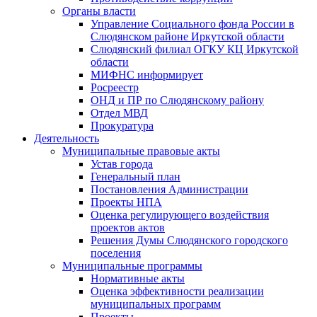
Органы власти
Управление Социального фонда России в
Слюдянском районе Иркутской области
Слюдянский филиал ОГКУ КЦ Иркутской
области
МИФНС информирует
Росреестр
ОНД и ПР по Слюдянскому району
Отдел МВД
Прокуратура
Деятельность
Муниципальные правовые акты
Устав города
Генеральный план
Постановления Администрации
Проекты НПА
Оценка регулирующего воздействия
проектов актов
Решения Думы Слюдянского городского
поселения
Муниципальные программы
Нормативные акты
Оценка эффективности реализации
муниципальных программ
Проекты