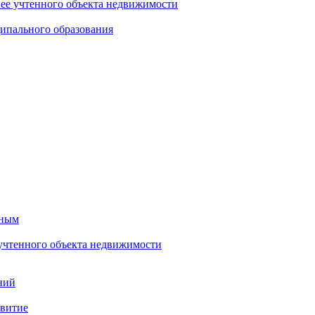
нее учтенного объекта недвижимости
ипального образования
тным
 учтенного объекта недвижимости
ний
звитие