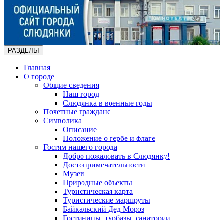
РАЗДЕЛЫ
Главная
О городе
Общие сведения
Наш город
Слюдянка в военные годы
Почетные граждане
Символика
Описание
Положение о гербе и флаге
Гостям нашего города
Добро пожаловать в Слюдянку!
Достопримечательности
Музеи
Природные объекты
Туристическая карта
Туристические маршруты
Байкальский Дед Мороз
Гостиницы, турбазы, санатории