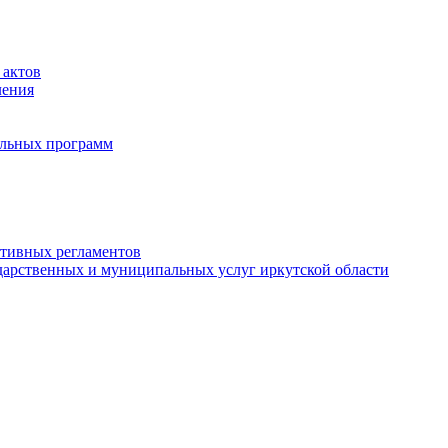
 актов
ления
альных программ
ативных регламентов
дарственных и муниципальных услуг иркутской области