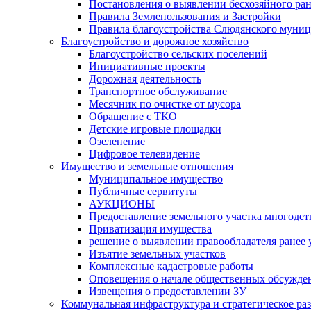
Постановления о выявлении бесхозяйного ра
Правила Землепользования и Застройки
Правила благоустройства Слюдянского муниц
Благоустройство и дорожное хозяйство
Благоустройство сельских поселений
Инициативные проекты
Дорожная деятельность
Транспортное обслуживание
Месячник по очистке от мусора
Обращение с ТКО
Детские игровые площадки
Озеленение
Цифровое телевидение
Имущество и земельные отношения
Муниципальное имущество
Публичные сервитуты
АУКЦИОНЫ
Предоставление земельного участка многоде
Приватизация имущества
решение о выявлении правообладателя ранее
Изъятие земельных участков
Комплексные кадастровые работы
Оповещения о начале общественных обсужде
Извещения о предоставлении ЗУ
Коммунальная инфраструктура и стратегическое ра