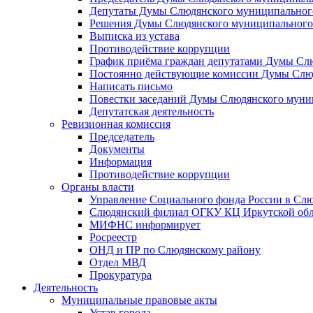
Депутаты Думы Слюдянского муниципального
Решения Думы Слюдянского муниципального
Выписка из устава
Противодействие коррупции
График приёма граждан депутатами Думы Сл
Постоянно действующие комиссии Думы Слюд
Написать письмо
Повестки заседаний Думы Слюдянского муни
Депутатская деятельность
Ревизионная комиссия
Председатель
Документы
Информация
Противодействие коррупции
Органы власти
Управление Социального фонда России в Слю
Слюдянский филиал ОГКУ КЦ Иркутской обл
МИФНС информирует
Росреестр
ОНД и ПР по Слюдянскому району
Отдел МВД
Прокуратура
Деятельность
Муниципальные правовые акты
Устав города