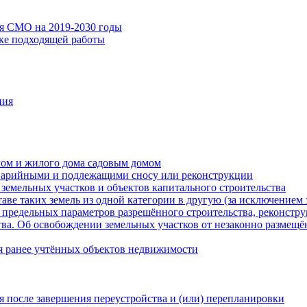
ия СМО на 2019-2030 годы
ске подходящей работы
ния
мом и жилого дома садовым домом
варийными и подлежащими сносу или реконструкции
земельных участков и объектов капитального строительства
таве таких земель из одной категории в другую (за исключением 
 предельных параметров разрешённого строительства, реконстру
ва. Об освобождении земельных участков от незаконно размещё
я ранее учтённых объектов недвижимости
 после завершения переустройства и (или) перепланировки