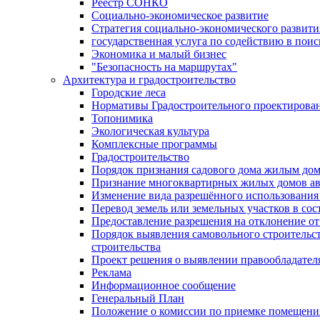
Реестр СОНКО
Социально-экономическое развитие
Стратегия социально-экономического развит
государственная услуга по содействию в пои
Экономика и малый бизнес
"Безопасность на маршрутах"
Архитектура и градостроительство
Городские леса
Нормативы Градостроительного проектирова
Топонимика
Экологическая культура
Комплексные программы
Градостроительство
Порядок признания садового дома жилым до
Признание многоквартирных жилых домов а
Изменение вида разрешённого использования 
Перевод земель или земельных участков в сос
Предоставление разрешения на отклонение от
Порядок выявления самовольного строительст
строительства
Проект решения о выявлении правообладател
Реклама
Информационное сообщение
Генеральный План
Положение о комиссии по приемке помещения