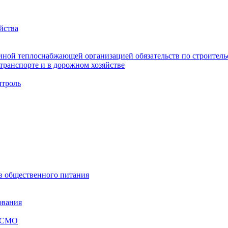
йства
ной теплоснабжающей организацией обязательств по строительс
ранспорте и в дорожном хозяйстве
троль
ов общественного питания
ования
я СМО