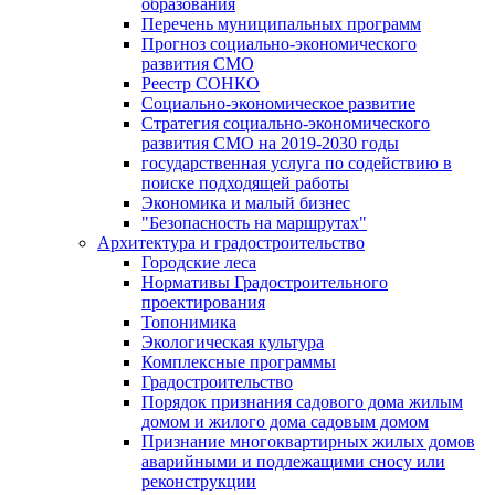
образования
Перечень муниципальных программ
Прогноз социально-экономического
развития СМО
Реестр СОНКО
Социально-экономическое развитие
Стратегия социально-экономического
развития СМО на 2019-2030 годы
государственная услуга по содействию в
поиске подходящей работы
Экономика и малый бизнес
"Безопасность на маршрутах"
Архитектура и градостроительство
Городские леса
Нормативы Градостроительного
проектирования
Топонимика
Экологическая культура
Комплексные программы
Градостроительство
Порядок признания садового дома жилым
домом и жилого дома садовым домом
Признание многоквартирных жилых домов
аварийными и подлежащими сносу или
реконструкции