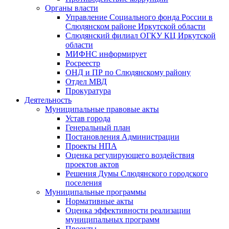
Органы власти
Управление Социального фонда России в
Слюдянском районе Иркутской области
Слюдянский филиал ОГКУ КЦ Иркутской
области
МИФНС информирует
Росреестр
ОНД и ПР по Слюдянскому району
Отдел МВД
Прокуратура
Деятельность
Муниципальные правовые акты
Устав города
Генеральный план
Постановления Администрации
Проекты НПА
Оценка регулирующего воздействия
проектов актов
Решения Думы Слюдянского городского
поселения
Муниципальные программы
Нормативные акты
Оценка эффективности реализации
муниципальных программ
Проекты