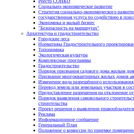
Реестр СОНКО
Социально-экономическое развитие
Стратегия социально-экономического развит
государственная услуга по содействию в пои
Экономика и малый бизнес
"Безопасность на маршрутах"
Архитектура и градостроительство
Городские леса
Нормативы Градостроительного проектирова
Топонимика
Экологическая культура
Комплексные программы
Градостроительство
Порядок признания садового дома жилым до
Признание многоквартирных жилых домов а
Изменение вида разрешённого использования 
Перевод земель или земельных участков в сос
Предоставление разрешения на отклонение от
Порядок выявления самовольного строительст
строительства
Проект решения о выявлении правообладател
Реклама
Информационное сообщение
Генеральный План
Положение о комиссии по приемке помещения