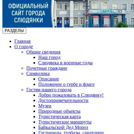
РАЗДЕЛЫ
Главная
О городе
Общие сведения
Наш город
Слюдянка в военные годы
Почетные граждане
Символика
Описание
Положение о гербе и флаге
Гостям нашего города
Добро пожаловать в Слюдянку!
Достопримечательности
Музеи
Природные объекты
Туристическая карта
Туристические маршруты
Байкальский Дед Мороз
Гостиницы, турбазы, санатории