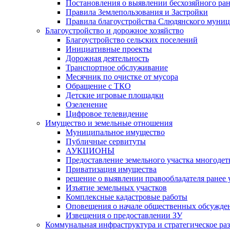
Постановления о выявлении бесхозяйного ра
Правила Землепользования и Застройки
Правила благоустройства Слюдянского муниц
Благоустройство и дорожное хозяйство
Благоустройство сельских поселений
Инициативные проекты
Дорожная деятельность
Транспортное обслуживание
Месячник по очистке от мусора
Обращение с ТКО
Детские игровые площадки
Озеленение
Цифровое телевидение
Имущество и земельные отношения
Муниципальное имущество
Публичные сервитуты
АУКЦИОНЫ
Предоставление земельного участка многоде
Приватизация имущества
решение о выявлении правообладателя ранее
Изъятие земельных участков
Комплексные кадастровые работы
Оповещения о начале общественных обсужде
Извещения о предоставлении ЗУ
Коммунальная инфраструктура и стратегическое ра