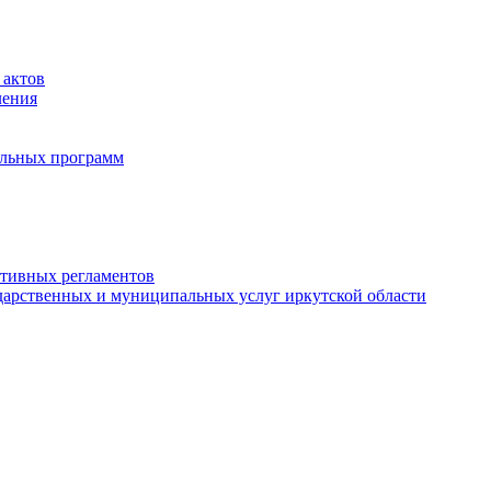
 актов
ления
альных программ
ативных регламентов
дарственных и муниципальных услуг иркутской области