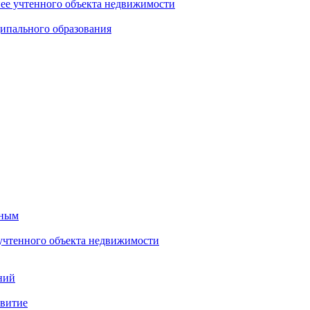
нее учтенного объекта недвижимости
ипального образования
тным
 учтенного объекта недвижимости
ний
звитие