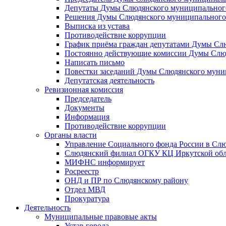
Депутаты Думы Слюдянского муниципального
Решения Думы Слюдянского муниципального
Выписка из устава
Противодействие коррупции
График приёма граждан депутатами Думы Сл
Постоянно действующие комиссии Думы Слюд
Написать письмо
Повестки заседаний Думы Слюдянского муни
Депутатская деятельность
Ревизионная комиссия
Председатель
Документы
Информация
Противодействие коррупции
Органы власти
Управление Социального фонда России в Слю
Слюдянский филиал ОГКУ КЦ Иркутской обл
МИФНС информирует
Росреестр
ОНД и ПР по Слюдянскому району
Отдел МВД
Прокуратура
Деятельность
Муниципальные правовые акты
Устав города