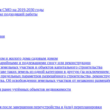
ия СМО на 2019-2030 годы
ске подходящей работы
ния
мом и жилого дома садовым домом
варийными и подлежащими сносу или реконструкции
земельных участков и объектов капитального строительства
таве таких земель из одной категории в другую (за исключением 
 предельных параметров разрешённого строительства, реконстру
ва. Об освобождении земельных участков от незаконно размещё
я ранее учтённых объектов недвижимости
 после завершения переустройства и (или) перепланировки