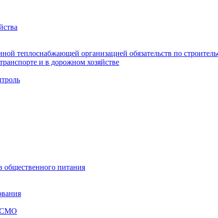
йства
ной теплоснабжающей организацией обязательств по строительс
ранспорте и в дорожном хозяйстве
троль
ов общественного питания
ования
я СМО