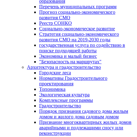
образования
Перечень муниципальных программ
Прогноз социально-экономического
развития СМО
Реестр СОНКО
Социально-экономическое развитие
Стратегия социально-экономического
развития СМО на 2019-2030 годы
государственная услуга по содействию в
поиске подходящей работы
Экономика и малый бизнес
"Безопасность на маршрутах"
Архитектура и градостроительство
Городские леса
Нормативы Градостроительного
проектирования
Топонимика
Экологическая культура
Комплексные программы
Градостроительство
Порядок признания садового дома жилым
домом и жилого дома садовым домом
Признание многоквартирных жилых домов
аварийными и подлежащими сносу или
реконструкции