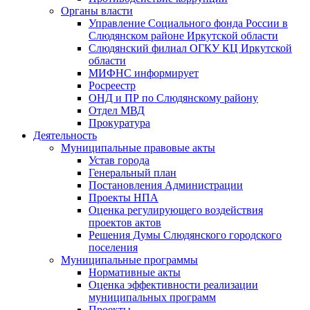
Органы власти
Управление Социального фонда России в
Слюдянском районе Иркутской области
Слюдянский филиал ОГКУ КЦ Иркутской
области
МИФНС информирует
Росреестр
ОНД и ПР по Слюдянскому району
Отдел МВД
Прокуратура
Деятельность
Муниципальные правовые акты
Устав города
Генеральный план
Постановления Администрации
Проекты НПА
Оценка регулирующего воздействия
проектов актов
Решения Думы Слюдянского городского
поселения
Муниципальные программы
Нормативные акты
Оценка эффективности реализации
муниципальных программ
Проекты