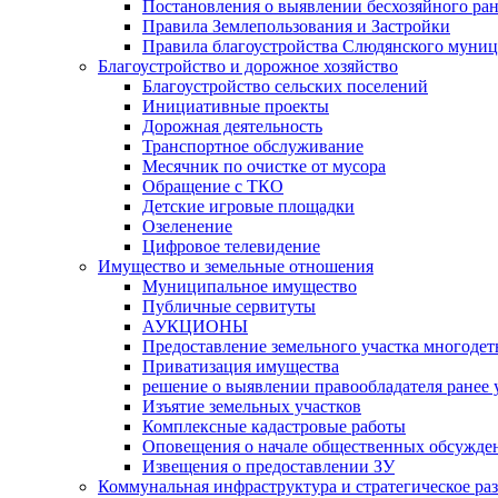
Постановления о выявлении бесхозяйного ра
Правила Землепользования и Застройки
Правила благоустройства Слюдянского муниц
Благоустройство и дорожное хозяйство
Благоустройство сельских поселений
Инициативные проекты
Дорожная деятельность
Транспортное обслуживание
Месячник по очистке от мусора
Обращение с ТКО
Детские игровые площадки
Озеленение
Цифровое телевидение
Имущество и земельные отношения
Муниципальное имущество
Публичные сервитуты
АУКЦИОНЫ
Предоставление земельного участка многоде
Приватизация имущества
решение о выявлении правообладателя ранее
Изъятие земельных участков
Комплексные кадастровые работы
Оповещения о начале общественных обсужде
Извещения о предоставлении ЗУ
Коммунальная инфраструктура и стратегическое ра