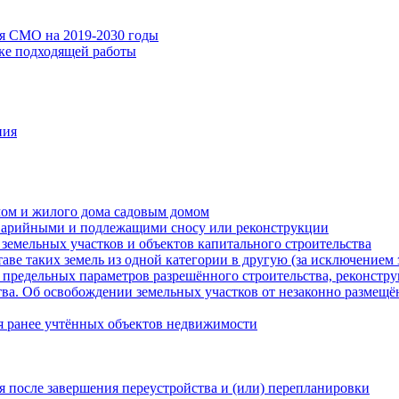
ия СМО на 2019-2030 годы
ске подходящей работы
ния
мом и жилого дома садовым домом
варийными и подлежащими сносу или реконструкции
земельных участков и объектов капитального строительства
таве таких земель из одной категории в другую (за исключением 
 предельных параметров разрешённого строительства, реконстру
ва. Об освобождении земельных участков от незаконно размещё
я ранее учтённых объектов недвижимости
 после завершения переустройства и (или) перепланировки