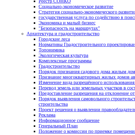
Реестр СОНКО
Социально-экономическое развитие
Стратегия социально-экономического развит
государственная услуга по содействию в пои
Экономика и малый бизнес
"Безопасность на маршрутах"
Архитектура и градостроительство
Городские леса
Нормативы Градостроительного проектирова
Топонимика
Экологическая культура
Комплексные программы
Градостроительство
Порядок признания садового дома жилым до
Признание многоквартирных жилых домов а
Изменение вида разрешённого использования 
Перевод земель или земельных участков в сос
Предоставление разрешения на отклонение от
Порядок выявления самовольного строительст
строительства
Проект решения о выявлении правообладател
Реклама
Информационное сообщение
Генеральный План
Положение о комиссии по приемке помещения