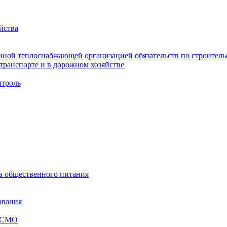
йства
ной теплоснабжающей организацией обязательств по строительс
ранспорте и в дорожном хозяйстве
троль
ов общественного питания
ования
я СМО