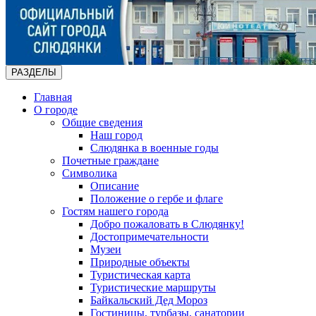
РАЗДЕЛЫ
Главная
О городе
Общие сведения
Наш город
Слюдянка в военные годы
Почетные граждане
Символика
Описание
Положение о гербе и флаге
Гостям нашего города
Добро пожаловать в Слюдянку!
Достопримечательности
Музеи
Природные объекты
Туристическая карта
Туристические маршруты
Байкальский Дед Мороз
Гостиницы, турбазы, санатории