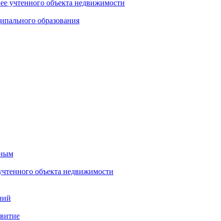
нее учтенного объекта недвижимости
ипального образования
тным
 учтенного объекта недвижимости
ний
звитие