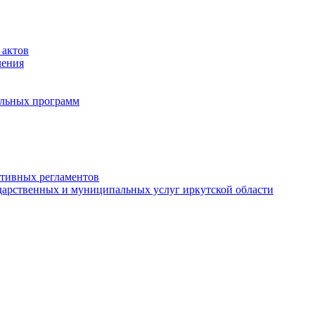
 актов
ления
альных программ
ативных регламентов
дарственных и муниципальных услуг иркутской области