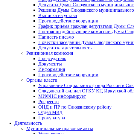
Депутаты Думы Слюдянского муниципального
Решения Думы Слюдянского муниципального
Выписка из устава
Противодействие коррупции
График приёма граждан депутатами Думы Сл
Постоянно действующие комиссии Думы Слюд
Написать письмо
Повестки заседаний Думы Слюдянского муни
Депутатская деятельность
Ревизионная комиссия
Председатель
Документы
Информация
Противодействие коррупции
Органы власти
Управление Социального фонда России в Слю
Слюдянский филиал ОГКУ КЦ Иркутской обл
МИФНС информирует
Росреестр
ОНД и ПР по Слюдянскому району
Отдел МВД
Прокуратура
Деятельность
Муниципальные правовые акты
Устав города