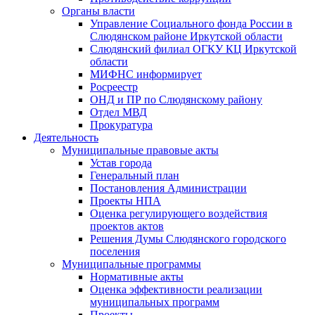
Органы власти
Управление Социального фонда России в
Слюдянском районе Иркутской области
Слюдянский филиал ОГКУ КЦ Иркутской
области
МИФНС информирует
Росреестр
ОНД и ПР по Слюдянскому району
Отдел МВД
Прокуратура
Деятельность
Муниципальные правовые акты
Устав города
Генеральный план
Постановления Администрации
Проекты НПА
Оценка регулирующего воздействия
проектов актов
Решения Думы Слюдянского городского
поселения
Муниципальные программы
Нормативные акты
Оценка эффективности реализации
муниципальных программ
Проекты