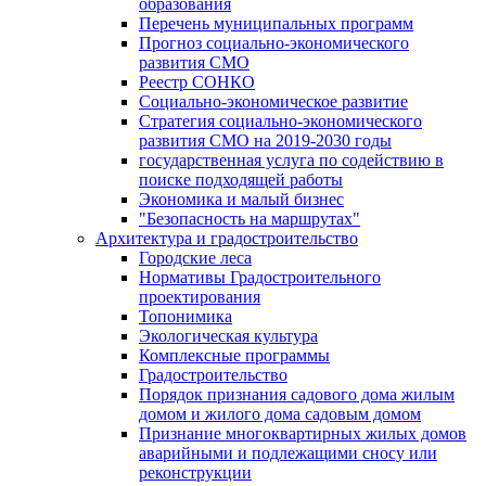
образования
Перечень муниципальных программ
Прогноз социально-экономического
развития СМО
Реестр СОНКО
Социально-экономическое развитие
Стратегия социально-экономического
развития СМО на 2019-2030 годы
государственная услуга по содействию в
поиске подходящей работы
Экономика и малый бизнес
"Безопасность на маршрутах"
Архитектура и градостроительство
Городские леса
Нормативы Градостроительного
проектирования
Топонимика
Экологическая культура
Комплексные программы
Градостроительство
Порядок признания садового дома жилым
домом и жилого дома садовым домом
Признание многоквартирных жилых домов
аварийными и подлежащими сносу или
реконструкции