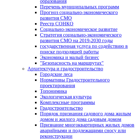
образования
Перечень муниципальных программ
Прогноз социально-экономического
развития СМО
Реестр СОНКО
Социально-экономическое развитие
Стратегия социально-экономического
развития СМО на 2019-2030 годы
государственная услуга по содействию в
поиске подходящей работы
Экономика и малый бизнес
"Безопасность на маршрутах"
Архитектура и градостроительство
Городские леса
Нормативы Градостроительного
проектирования
Топонимика
Экологическая культура
Комплексные программы
Градостроительство
Порядок признания садового дома жилым
домом и жилого дома садовым домом
Признание многоквартирных жилых домов
аварийными и подлежащими сносу или
реконструкции