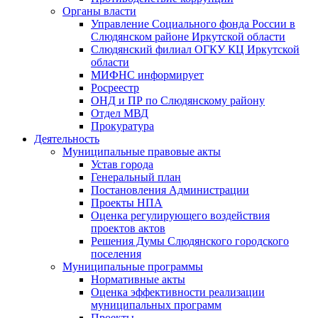
Органы власти
Управление Социального фонда России в
Слюдянском районе Иркутской области
Слюдянский филиал ОГКУ КЦ Иркутской
области
МИФНС информирует
Росреестр
ОНД и ПР по Слюдянскому району
Отдел МВД
Прокуратура
Деятельность
Муниципальные правовые акты
Устав города
Генеральный план
Постановления Администрации
Проекты НПА
Оценка регулирующего воздействия
проектов актов
Решения Думы Слюдянского городского
поселения
Муниципальные программы
Нормативные акты
Оценка эффективности реализации
муниципальных программ
Проекты