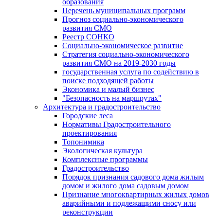
образования
Перечень муниципальных программ
Прогноз социально-экономического
развития СМО
Реестр СОНКО
Социально-экономическое развитие
Стратегия социально-экономического
развития СМО на 2019-2030 годы
государственная услуга по содействию в
поиске подходящей работы
Экономика и малый бизнес
"Безопасность на маршрутах"
Архитектура и градостроительство
Городские леса
Нормативы Градостроительного
проектирования
Топонимика
Экологическая культура
Комплексные программы
Градостроительство
Порядок признания садового дома жилым
домом и жилого дома садовым домом
Признание многоквартирных жилых домов
аварийными и подлежащими сносу или
реконструкции