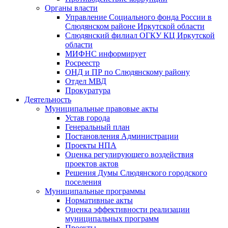
Органы власти
Управление Социального фонда России в
Слюдянском районе Иркутской области
Слюдянский филиал ОГКУ КЦ Иркутской
области
МИФНС информирует
Росреестр
ОНД и ПР по Слюдянскому району
Отдел МВД
Прокуратура
Деятельность
Муниципальные правовые акты
Устав города
Генеральный план
Постановления Администрации
Проекты НПА
Оценка регулирующего воздействия
проектов актов
Решения Думы Слюдянского городского
поселения
Муниципальные программы
Нормативные акты
Оценка эффективности реализации
муниципальных программ
Проекты