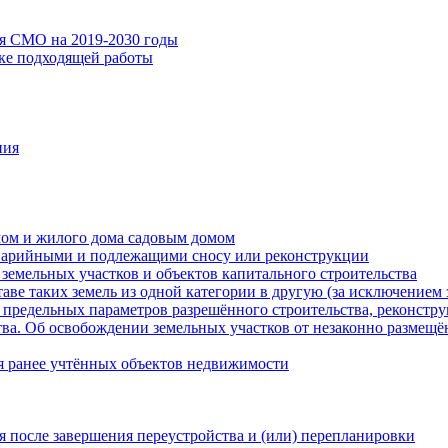
ия СМО на 2019-2030 годы
ске подходящей работы
ния
мом и жилого дома садовым домом
варийными и подлежащими сносу или реконструкции
земельных участков и объектов капитального строительства
таве таких земель из одной категории в другую (за исключением 
 предельных параметров разрешённого строительства, реконстру
ва. Об освобождении земельных участков от незаконно размещё
я ранее учтённых объектов недвижимости
 после завершения переустройства и (или) перепланировки