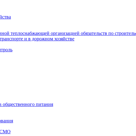
йства
ной теплоснабжающей организацией обязательств по строительс
ранспорте и в дорожном хозяйстве
троль
ов общественного питания
ования
я СМО