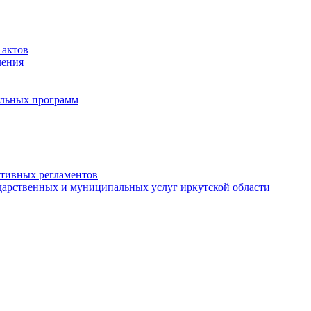
 актов
ления
альных программ
ативных регламентов
дарственных и муниципальных услуг иркутской области