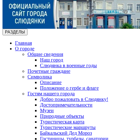
РАЗДЕЛЫ
Главная
О городе
Общие сведения
Наш город
Слюдянка в военные годы
Почетные граждане
Символика
Описание
Положение о гербе и флаге
Гостям нашего города
Добро пожаловать в Слюдянку!
Достопримечательности
Музеи
Природные объекты
Туристическая карта
Туристические маршруты
Байкальский Дед Мороз
Гостиницы, турбазы, санатории