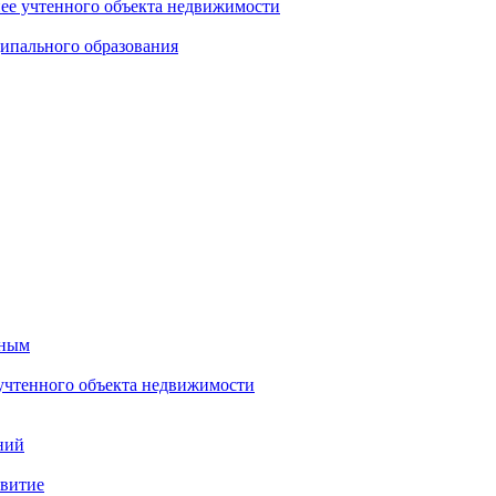
нее учтенного объекта недвижимости
ипального образования
тным
 учтенного объекта недвижимости
ний
звитие