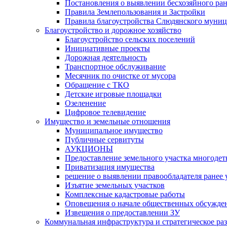
Постановления о выявлении бесхозяйного ра
Правила Землепользования и Застройки
Правила благоустройства Слюдянского муниц
Благоустройство и дорожное хозяйство
Благоустройство сельских поселений
Инициативные проекты
Дорожная деятельность
Транспортное обслуживание
Месячник по очистке от мусора
Обращение с ТКО
Детские игровые площадки
Озеленение
Цифровое телевидение
Имущество и земельные отношения
Муниципальное имущество
Публичные сервитуты
АУКЦИОНЫ
Предоставление земельного участка многоде
Приватизация имущества
решение о выявлении правообладателя ранее
Изъятие земельных участков
Комплексные кадастровые работы
Оповещения о начале общественных обсужде
Извещения о предоставлении ЗУ
Коммунальная инфраструктура и стратегическое ра