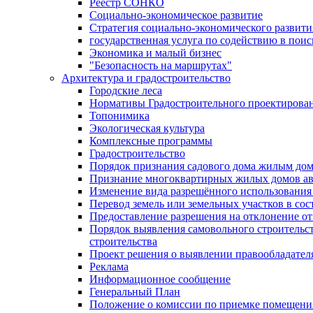
Реестр СОНКО
Социально-экономическое развитие
Стратегия социально-экономического развит
государственная услуга по содействию в пои
Экономика и малый бизнес
"Безопасность на маршрутах"
Архитектура и градостроительство
Городские леса
Нормативы Градостроительного проектирова
Топонимика
Экологическая культура
Комплексные программы
Градостроительство
Порядок признания садового дома жилым до
Признание многоквартирных жилых домов а
Изменение вида разрешённого использования 
Перевод земель или земельных участков в сос
Предоставление разрешения на отклонение от
Порядок выявления самовольного строительст
строительства
Проект решения о выявлении правообладател
Реклама
Информационное сообщение
Генеральный План
Положение о комиссии по приемке помещения