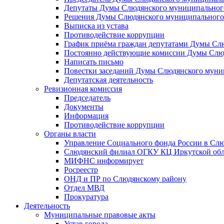
Депутаты Думы Слюдянского муниципального
Решения Думы Слюдянского муниципального
Выписка из устава
Противодействие коррупции
График приёма граждан депутатами Думы Сл
Постоянно действующие комиссии Думы Слюд
Написать письмо
Повестки заседаний Думы Слюдянского муни
Депутатская деятельность
Ревизионная комиссия
Председатель
Документы
Информация
Противодействие коррупции
Органы власти
Управление Социального фонда России в Слю
Слюдянский филиал ОГКУ КЦ Иркутской обл
МИФНС информирует
Росреестр
ОНД и ПР по Слюдянскому району
Отдел МВД
Прокуратура
Деятельность
Муниципальные правовые акты
Устав города