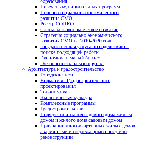
образования
Перечень муниципальных программ
Прогноз социально-экономического
развития СМО
Реестр СОНКО
Социально-экономическое развитие
Стратегия социально-экономического
развития СМО на 2019-2030 годы
государственная услуга по содействию в
поиске подходящей работы
Экономика и малый бизнес
"Безопасность на маршрутах"
Архитектура и градостроительство
Городские леса
Нормативы Градостроительного
проектирования
Топонимика
Экологическая культура
Комплексные программы
Градостроительство
Порядок признания садового дома жилым
домом и жилого дома садовым домом
Признание многоквартирных жилых домов
аварийными и подлежащими сносу или
реконструкции