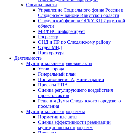
Органы власти
Управление Социального фонда России в
Слюдянском районе Иркутской области
Слюдянский филиал ОГКУ КЦ Иркутской
области
МИФНС информирует
Росреестр
ОНД и ПР по Слюдянскому району
Отдел МВД
Прокуратура
Деятельность
Муниципальные правовые акты
Устав города
Генеральный план
Постановления Администрации
Проекты НПА
Оценка регулирующего воздействия
проектов актов
Решения Думы Слюдянского городского
поселения
Муниципальные программы
Нормативные акты
Оценка эффективности реализации
муниципальных программ
Проекты