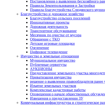
Постановления о выявлении бесхозяйного ра
Правила Землепользования и Застройки
Правила благоустройства Слюдянского муниц
Благоустройство и дорожное хозяйство
Благоустройство сельских поселений
Инициативные проекты
Дорожная деятельность
Транспортное обслуживание
Месячник по очистке от мусора
Обращение с ТКО
Детские игровые площадки
Озеленение
Цифровое телевидение
Имущество и земельные отношения
Муниципальное имущество
Публичные сервитуты
АУКЦИОНЫ
Предоставление земельного участка многоде
Приватизация имущества
решение о выявлении правообладателя ранее
Изъятие земельных участков
Комплексные кадастровые работы
Оповещения о начале общественных обсужде
Извещения о предоставлении ЗУ
Коммунальная инфраструктура и стратегическое ра