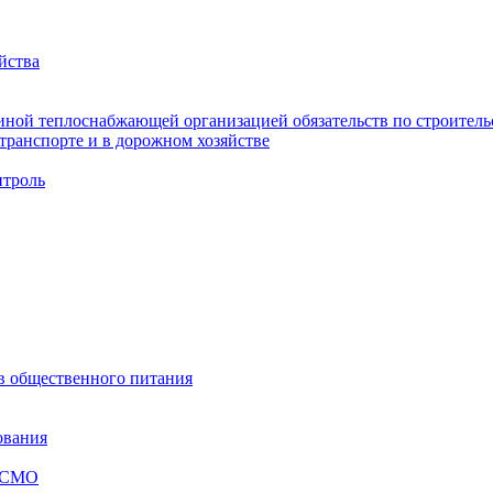
йства
ной теплоснабжающей организацией обязательств по строительс
ранспорте и в дорожном хозяйстве
троль
ов общественного питания
ования
я СМО