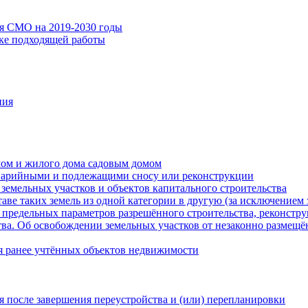
ия СМО на 2019-2030 годы
ске подходящей работы
ния
мом и жилого дома садовым домом
варийными и подлежащими сносу или реконструкции
земельных участков и объектов капитального строительства
таве таких земель из одной категории в другую (за исключением 
 предельных параметров разрешённого строительства, реконстру
ва. Об освобождении земельных участков от незаконно размещё
я ранее учтённых объектов недвижимости
 после завершения переустройства и (или) перепланировки