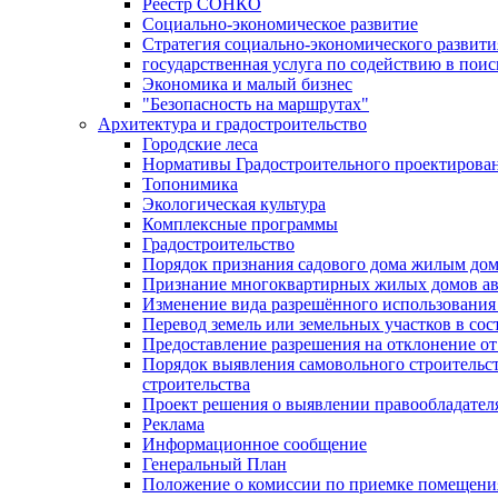
Реестр СОНКО
Социально-экономическое развитие
Стратегия социально-экономического развит
государственная услуга по содействию в пои
Экономика и малый бизнес
"Безопасность на маршрутах"
Архитектура и градостроительство
Городские леса
Нормативы Градостроительного проектирова
Топонимика
Экологическая культура
Комплексные программы
Градостроительство
Порядок признания садового дома жилым до
Признание многоквартирных жилых домов а
Изменение вида разрешённого использования 
Перевод земель или земельных участков в сос
Предоставление разрешения на отклонение от
Порядок выявления самовольного строительст
строительства
Проект решения о выявлении правообладател
Реклама
Информационное сообщение
Генеральный План
Положение о комиссии по приемке помещения