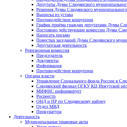
Депутаты Думы Слюдянского муниципального
Решения Думы Слюдянского муниципального
Выписка из устава
Противодействие коррупции
График приёма граждан депутатами Думы Сл
Постоянно действующие комиссии Думы Слюд
Написать письмо
Повестки заседаний Думы Слюдянского муни
Депутатская деятельность
Ревизионная комиссия
Председатель
Документы
Информация
Противодействие коррупции
Органы власти
Управление Социального фонда России в Слю
Слюдянский филиал ОГКУ КЦ Иркутской обл
МИФНС информирует
Росреестр
ОНД и ПР по Слюдянскому району
Отдел МВД
Прокуратура
Деятельность
Муниципальные правовые акты
Устав города