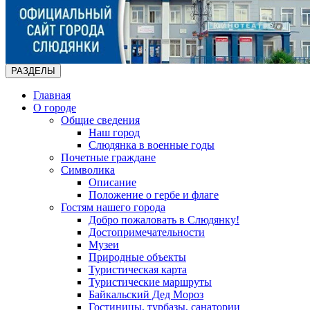
РАЗДЕЛЫ
Главная
О городе
Общие сведения
Наш город
Слюдянка в военные годы
Почетные граждане
Символика
Описание
Положение о гербе и флаге
Гостям нашего города
Добро пожаловать в Слюдянку!
Достопримечательности
Музеи
Природные объекты
Туристическая карта
Туристические маршруты
Байкальский Дед Мороз
Гостиницы, турбазы, санатории