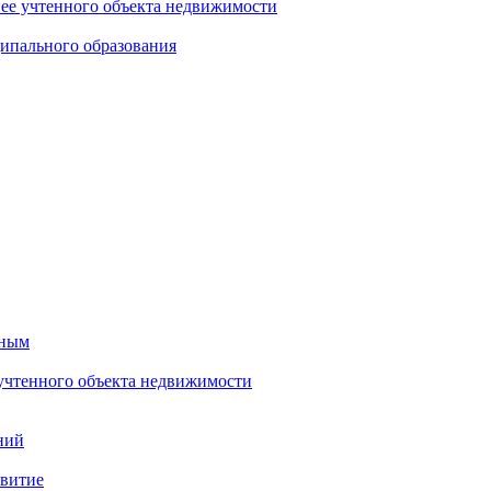
нее учтенного объекта недвижимости
ипального образования
тным
 учтенного объекта недвижимости
ний
звитие