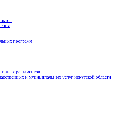
 актов
ления
альных программ
ативных регламентов
дарственных и муниципальных услуг иркутской области