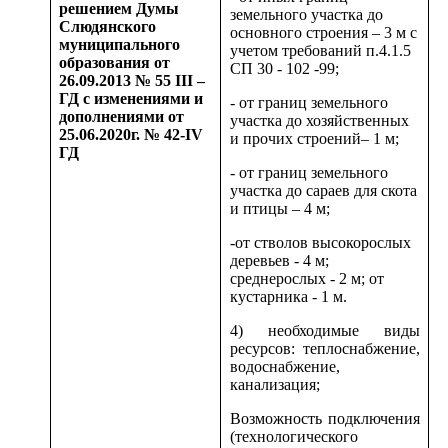
решением Думы
земельного участка до
Слюдянского
основного строения – 3 м с
муниципального
учетом требований п.4.1.5
образования от
СП 30 - 102 -99;
26.09.2013 № 55 III –
ГД с изменениями и
- от границ земельного
дополнениями от
участка до хозяйственных
25.06.2020г. № 42-IV
и прочих строений– 1 м;
ГД
- от границ земельного
участка до сараев для скота
и птицы – 4 м;
-от стволов высокорослых
деревьев - 4 м;
среднерослых - 2 м; от
кустарника - 1 м.
4) необходимые виды
ресурсов: теплоснабжение,
водоснабжение,
канализация;
Возможность подключения
(технологического