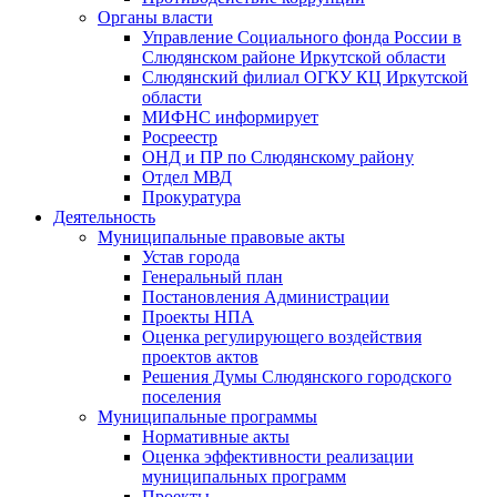
Органы власти
Управление Социального фонда России в
Слюдянском районе Иркутской области
Слюдянский филиал ОГКУ КЦ Иркутской
области
МИФНС информирует
Росреестр
ОНД и ПР по Слюдянскому району
Отдел МВД
Прокуратура
Деятельность
Муниципальные правовые акты
Устав города
Генеральный план
Постановления Администрации
Проекты НПА
Оценка регулирующего воздействия
проектов актов
Решения Думы Слюдянского городского
поселения
Муниципальные программы
Нормативные акты
Оценка эффективности реализации
муниципальных программ
Проекты