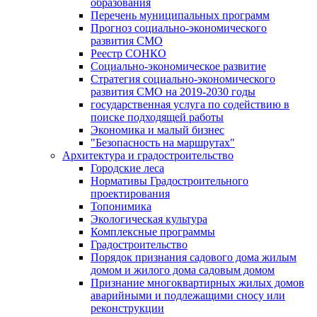
образования
Перечень муниципальных программ
Прогноз социально-экономического
развития СМО
Реестр СОНКО
Социально-экономическое развитие
Стратегия социально-экономического
развития СМО на 2019-2030 годы
государственная услуга по содействию в
поиске подходящей работы
Экономика и малый бизнес
"Безопасность на маршрутах"
Архитектура и градостроительство
Городские леса
Нормативы Градостроительного
проектирования
Топонимика
Экологическая культура
Комплексные программы
Градостроительство
Порядок признания садового дома жилым
домом и жилого дома садовым домом
Признание многоквартирных жилых домов
аварийными и подлежащими сносу или
реконструкции