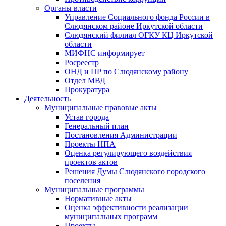
Органы власти
Управление Социального фонда России в
Слюдянском районе Иркутской области
Слюдянский филиал ОГКУ КЦ Иркутской
области
МИФНС информирует
Росреестр
ОНД и ПР по Слюдянскому району
Отдел МВД
Прокуратура
Деятельность
Муниципальные правовые акты
Устав города
Генеральный план
Постановления Администрации
Проекты НПА
Оценка регулирующего воздействия
проектов актов
Решения Думы Слюдянского городского
поселения
Муниципальные программы
Нормативные акты
Оценка эффективности реализации
муниципальных программ
Проекты