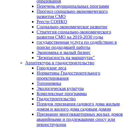
образования
Перечень муниципальных программ
Прогноз социально-экономического
развития СМО
Реестр СОНКО
Социально-экономическое развитие
Стратегия социально-экономического
развития СМО на 2019-2030 годы
государственная услуга по содействию в
поиске подходящей работы
Экономика и малый бизнес
"Безопасность на маршрутах"
Архитектура и градостроительство
Городские леса
Нормативы Градостроительного
проектирования
Топонимика
Экологическая культура
Комплексные программы
Градостроительство
Порядок признания садового дома жилым
домом и жилого дома садовым домом
Признание многоквартирных жилых домов
аварийными и подлежащими сносу или
реконструкции