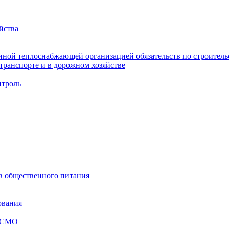
йства
ной теплоснабжающей организацией обязательств по строительс
ранспорте и в дорожном хозяйстве
троль
ов общественного питания
ования
я СМО