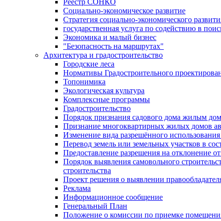
Реестр СОНКО
Социально-экономическое развитие
Стратегия социально-экономического развит
государственная услуга по содействию в пои
Экономика и малый бизнес
"Безопасность на маршрутах"
Архитектура и градостроительство
Городские леса
Нормативы Градостроительного проектирова
Топонимика
Экологическая культура
Комплексные программы
Градостроительство
Порядок признания садового дома жилым до
Признание многоквартирных жилых домов а
Изменение вида разрешённого использования 
Перевод земель или земельных участков в сос
Предоставление разрешения на отклонение от
Порядок выявления самовольного строительст
строительства
Проект решения о выявлении правообладател
Реклама
Информационное сообщение
Генеральный План
Положение о комиссии по приемке помещения