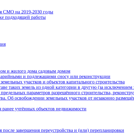
ия СМО на 2019-2030 годы
ске подходящей работы
ния
мом и жилого дома садовым домом
варийными и подлежащими сносу или реконструкции
земельных участков и объектов капитального строительства
таве таких земель из одной категории в другую (за исключением 
 предельных параметров разрешённого строительства, реконстру
ва. Об освобождении земельных участков от незаконно размещё
я ранее учтённых объектов недвижимости
 после завершения переустройства и (или) перепланировки