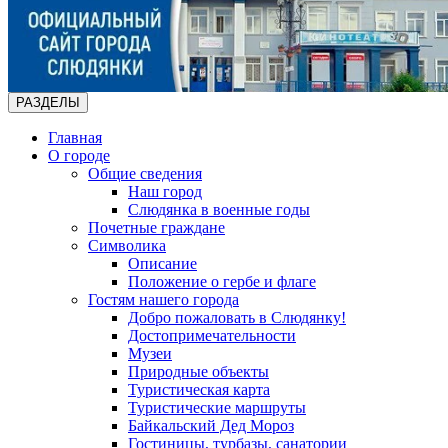
РАЗДЕЛЫ
Главная
О городе
Общие сведения
Наш город
Слюдянка в военные годы
Почетные граждане
Символика
Описание
Положение о гербе и флаге
Гостям нашего города
Добро пожаловать в Слюдянку!
Достопримечательности
Музеи
Природные объекты
Туристическая карта
Туристические маршруты
Байкальский Дед Мороз
Гостиницы, турбазы, санатории