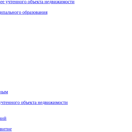
нее учтенного объекта недвижимости
ипального образования
тным
 учтенного объекта недвижимости
ний
звитие