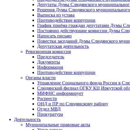
Депутаты Думы Слюдянского муниципального
Решения Думы Слюдянского муниципального
Выписка из устава
Противодействие коррупции
График приёма граждан депутатами Думы Сл
Постоянно действующие комиссии Думы Слюд
Написать письмо
Повестки заседаний Думы Слюдянского муни
Депутатская деятельность
Ревизионная комиссия
Председатель
Документы
Информация
Противодействие коррупции
Органы власти
Управление Социального фонда России в Слю
Слюдянский филиал ОГКУ КЦ Иркутской обл
МИФНС информирует
Росреестр
ОНД и ПР по Слюдянскому району
Отдел МВД
Прокуратура
Деятельность
Муниципальные правовые акты
Устав города