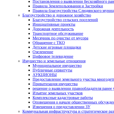
Постановления о выявлении бесхозяйного ра
Правила Землепользования и Застройки
Правила благоустройства Слюдянского муниц
Благоустройство и дорожное хозяйство
Благоустройство сельских поселений
Инициативные проекты
Дорожная деятельность
Транспортное обслуживание
Месячник по очистке от мусора
Обращение с ТКО
Детские игровые площадки
Озеленение
Цифровое телевидение
Имущество и земельные отношения
Муниципальное имущество
Публичные сервитуты
АУКЦИОНЫ
Предоставление земельного участка многоде
Приватизация имущества
решение о выявлении правообладателя ранее
Изъятие земельных участков
Комплексные кадастровые работы
Оповещения о начале общественных обсужде
Извещения о предоставлении ЗУ
Коммунальная инфраструктура и стратегическое ра