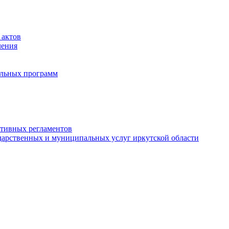
 актов
ления
альных программ
ативных регламентов
дарственных и муниципальных услуг иркутской области