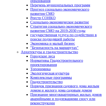
образования
Перечень муниципальных программ
Прогноз социально-экономического
развития СМО
Реестр СОНКО
Социально-экономическое развитие
Стратегия социально-экономического
развития СМО на 2019-2030 годы
государственная услуга по содействию в
поиске подходящей работы
Экономика и малый бизнес
"Безопасность на маршрутах"
Архитектура и градостроительство
Городские леса
Нормативы Градостроительного
проектирования
Топонимика
Экологическая культура
Комплексные программы
Градостроительство
Порядок признания садового дома жилым
домом и жилого дома садовым домом
Признание многоквартирных жилых домов
аварийными и подлежащими сносу или
реконструкции