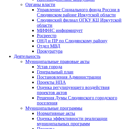
Органы власти
Управление Социального фонда России в
Слюдянском районе Иркутской области
Слюдянский филиал ОГКУ КЦ Иркутской
области
МИФНС информирует
Росреестр
ОНД и ПР по Слюдянскому району
Отдел МВД
Прокуратура
Деятельность
Муниципальные правовые акты
Устав города
Генеральный план
Постановления Администрации
Проекты НПА
Оценка регулирующего воздействия
проектов актов
Решения Думы Слюдянского городского
поселения
Муниципальные программы
Нормативные акты
Оценка эффективности реализации
муниципальных программ
Проекты