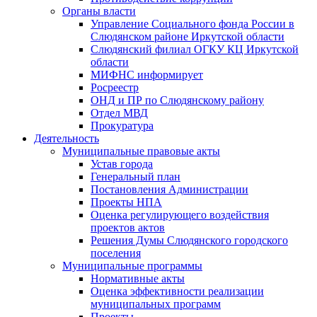
Органы власти
Управление Социального фонда России в
Слюдянском районе Иркутской области
Слюдянский филиал ОГКУ КЦ Иркутской
области
МИФНС информирует
Росреестр
ОНД и ПР по Слюдянскому району
Отдел МВД
Прокуратура
Деятельность
Муниципальные правовые акты
Устав города
Генеральный план
Постановления Администрации
Проекты НПА
Оценка регулирующего воздействия
проектов актов
Решения Думы Слюдянского городского
поселения
Муниципальные программы
Нормативные акты
Оценка эффективности реализации
муниципальных программ
Проекты