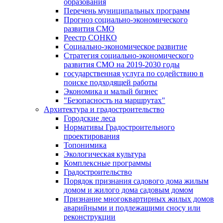
образования
Перечень муниципальных программ
Прогноз социально-экономического
развития СМО
Реестр СОНКО
Социально-экономическое развитие
Стратегия социально-экономического
развития СМО на 2019-2030 годы
государственная услуга по содействию в
поиске подходящей работы
Экономика и малый бизнес
"Безопасность на маршрутах"
Архитектура и градостроительство
Городские леса
Нормативы Градостроительного
проектирования
Топонимика
Экологическая культура
Комплексные программы
Градостроительство
Порядок признания садового дома жилым
домом и жилого дома садовым домом
Признание многоквартирных жилых домов
аварийными и подлежащими сносу или
реконструкции