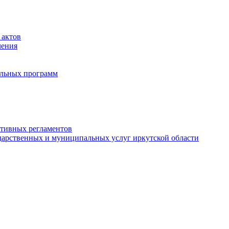
 актов
ления
альных программ
ативных регламентов
дарственных и муниципальных услуг иркутской области