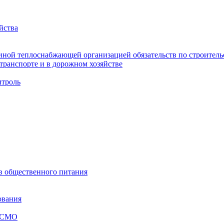
йства
ной теплоснабжающей организацией обязательств по строительс
ранспорте и в дорожном хозяйстве
троль
ов общественного питания
ования
я СМО