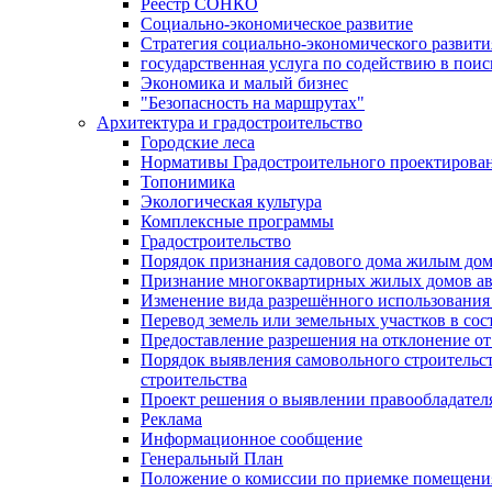
Реестр СОНКО
Социально-экономическое развитие
Стратегия социально-экономического развит
государственная услуга по содействию в пои
Экономика и малый бизнес
"Безопасность на маршрутах"
Архитектура и градостроительство
Городские леса
Нормативы Градостроительного проектирова
Топонимика
Экологическая культура
Комплексные программы
Градостроительство
Порядок признания садового дома жилым до
Признание многоквартирных жилых домов а
Изменение вида разрешённого использования 
Перевод земель или земельных участков в сос
Предоставление разрешения на отклонение от
Порядок выявления самовольного строительст
строительства
Проект решения о выявлении правообладател
Реклама
Информационное сообщение
Генеральный План
Положение о комиссии по приемке помещения