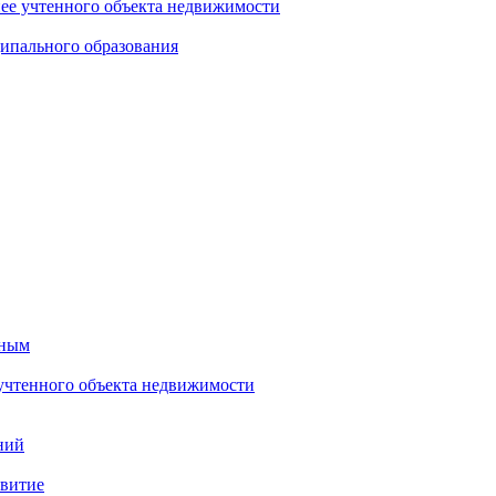
нее учтенного объекта недвижимости
ипального образования
тным
 учтенного объекта недвижимости
ний
звитие