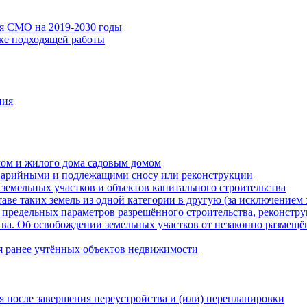
ия СМО на 2019-2030 годы
ске подходящей работы
ния
мом и жилого дома садовым домом
варийными и подлежащими сносу или реконструкции
земельных участков и объектов капитального строительства
таве таких земель из одной категории в другую (за исключением 
 предельных параметров разрешённого строительства, реконстру
ва. Об освобождении земельных участков от незаконно размещё
я ранее учтённых объектов недвижимости
 после завершения переустройства и (или) перепланировки