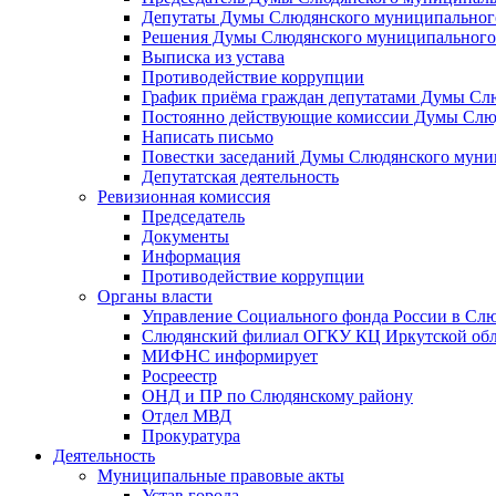
Депутаты Думы Слюдянского муниципального
Решения Думы Слюдянского муниципального
Выписка из устава
Противодействие коррупции
График приёма граждан депутатами Думы Сл
Постоянно действующие комиссии Думы Слюд
Написать письмо
Повестки заседаний Думы Слюдянского муни
Депутатская деятельность
Ревизионная комиссия
Председатель
Документы
Информация
Противодействие коррупции
Органы власти
Управление Социального фонда России в Слю
Слюдянский филиал ОГКУ КЦ Иркутской обл
МИФНС информирует
Росреестр
ОНД и ПР по Слюдянскому району
Отдел МВД
Прокуратура
Деятельность
Муниципальные правовые акты
Устав города