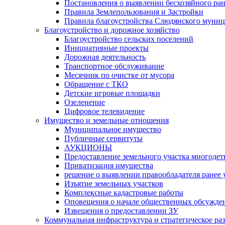
Постановления о выявлении бесхозяйного ра
Правила Землепользования и Застройки
Правила благоустройства Слюдянского муниц
Благоустройство и дорожное хозяйство
Благоустройство сельских поселений
Инициативные проекты
Дорожная деятельность
Транспортное обслуживание
Месячник по очистке от мусора
Обращение с ТКО
Детские игровые площадки
Озеленение
Цифровое телевидение
Имущество и земельные отношения
Муниципальное имущество
Публичные сервитуты
АУКЦИОНЫ
Предоставление земельного участка многоде
Приватизация имущества
решение о выявлении правообладателя ранее
Изъятие земельных участков
Комплексные кадастровые работы
Оповещения о начале общественных обсужде
Извещения о предоставлении ЗУ
Коммунальная инфраструктура и стратегическое ра