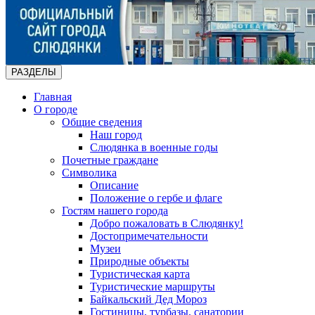
РАЗДЕЛЫ
Главная
О городе
Общие сведения
Наш город
Слюдянка в военные годы
Почетные граждане
Символика
Описание
Положение о гербе и флаге
Гостям нашего города
Добро пожаловать в Слюдянку!
Достопримечательности
Музеи
Природные объекты
Туристическая карта
Туристические маршруты
Байкальский Дед Мороз
Гостиницы, турбазы, санатории