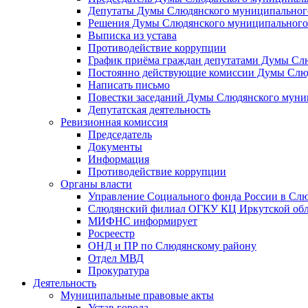
Депутаты Думы Слюдянского муниципального
Решения Думы Слюдянского муниципального
Выписка из устава
Противодействие коррупции
График приёма граждан депутатами Думы Сл
Постоянно действующие комиссии Думы Слюд
Написать письмо
Повестки заседаний Думы Слюдянского муни
Депутатская деятельность
Ревизионная комиссия
Председатель
Документы
Информация
Противодействие коррупции
Органы власти
Управление Социального фонда России в Слю
Слюдянский филиал ОГКУ КЦ Иркутской обл
МИФНС информирует
Росреестр
ОНД и ПР по Слюдянскому району
Отдел МВД
Прокуратура
Деятельность
Муниципальные правовые акты
Устав города