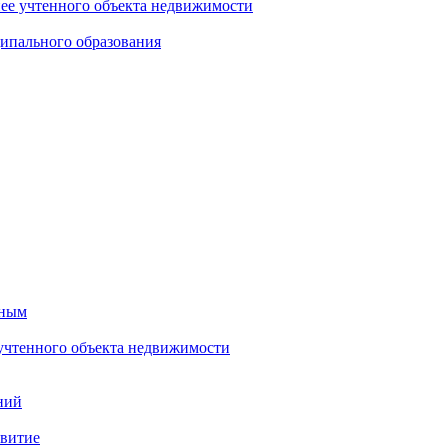
нее учтенного объекта недвижимости
ипального образования
тным
 учтенного объекта недвижимости
ний
звитие