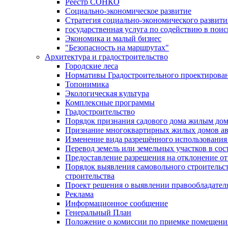
Реестр СОНКО
Социально-экономическое развитие
Стратегия социально-экономического развит
государственная услуга по содействию в пои
Экономика и малый бизнес
"Безопасность на маршрутах"
Архитектура и градостроительство
Городские леса
Нормативы Градостроительного проектирова
Топонимика
Экологическая культура
Комплексные программы
Градостроительство
Порядок признания садового дома жилым до
Признание многоквартирных жилых домов а
Изменение вида разрешённого использования 
Перевод земель или земельных участков в сос
Предоставление разрешения на отклонение от
Порядок выявления самовольного строительст
строительства
Проект решения о выявлении правообладател
Реклама
Информационное сообщение
Генеральный План
Положение о комиссии по приемке помещения