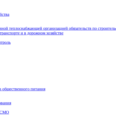
йства
ной теплоснабжающей организацией обязательств по строительс
ранспорте и в дорожном хозяйстве
троль
ов общественного питания
ования
я СМО