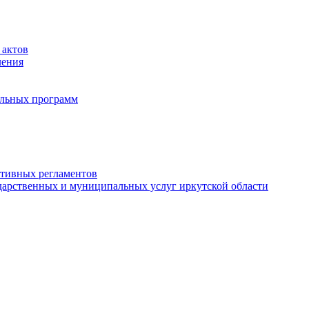
 актов
ления
альных программ
ативных регламентов
дарственных и муниципальных услуг иркутской области