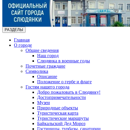
РАЗДЕЛЫ
Главная
О городе
Общие сведения
Наш город
Слюдянка в военные годы
Почетные граждане
Символика
Описание
Положение о гербе и флаге
Гостям нашего города
Добро пожаловать в Слюдянку!
Достопримечательности
Музеи
Природные объекты
Туристическая карта
Туристические маршруты
Байкальский Дед Мороз
Гостиницы, турбазы, санатории