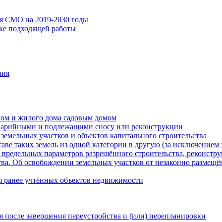
ия СМО на 2019-2030 годы
ске подходящей работы
ния
мом и жилого дома садовым домом
варийными и подлежащими сносу или реконструкции
земельных участков и объектов капитального строительства
таве таких земель из одной категории в другую (за исключением 
 предельных параметров разрешённого строительства, реконстру
ва. Об освобождении земельных участков от незаконно размещё
я ранее учтённых объектов недвижимости
 после завершения переустройства и (или) перепланировки