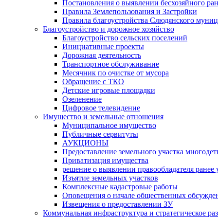
Постановления о выявлении бесхозяйного ра
Правила Землепользования и Застройки
Правила благоустройства Слюдянского муниц
Благоустройство и дорожное хозяйство
Благоустройство сельских поселений
Инициативные проекты
Дорожная деятельность
Транспортное обслуживание
Месячник по очистке от мусора
Обращение с ТКО
Детские игровые площадки
Озеленение
Цифровое телевидение
Имущество и земельные отношения
Муниципальное имущество
Публичные сервитуты
АУКЦИОНЫ
Предоставление земельного участка многоде
Приватизация имущества
решение о выявлении правообладателя ранее
Изъятие земельных участков
Комплексные кадастровые работы
Оповещения о начале общественных обсужде
Извещения о предоставлении ЗУ
Коммунальная инфраструктура и стратегическое ра