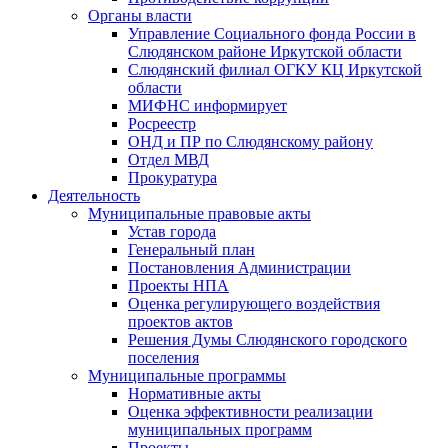
Органы власти
Управление Социального фонда России в
Слюдянском районе Иркутской области
Слюдянский филиал ОГКУ КЦ Иркутской
области
МИФНС информирует
Росреестр
ОНД и ПР по Слюдянскому району
Отдел МВД
Прокуратура
Деятельность
Муниципальные правовые акты
Устав города
Генеральный план
Постановления Администрации
Проекты НПА
Оценка регулирующего воздействия
проектов актов
Решения Думы Слюдянского городского
поселения
Муниципальные программы
Нормативные акты
Оценка эффективности реализации
муниципальных программ
Проекты